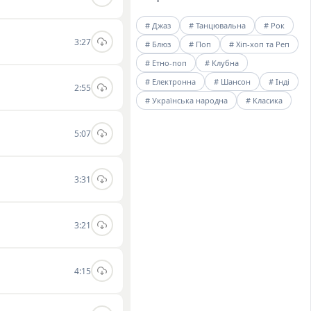
# Джаз
# Танцювальна
# Рок
3:27
# Блюз
# Поп
# Хіп-хоп та Реп
# Етно-поп
# Клубна
# Електронна
# Шансон
# Інді
2:55
# Українська народна
# Класика
5:07
3:31
3:21
4:15