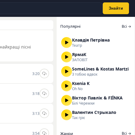
Знайти
Популярні
Всі →
Клавдія Петрівна
Театр
 найкращі пісні
ЯрмаК
ЗАПОВІТ
SomeLines & Kostas Martzi
3:20
З тобою вдвох
Ksenia K
Oh No
3:18
Віктор Павлік & FIЇNKA
Білі Черемхи
Валентин Стрыкало
3:13
Так гріє
3:54
Жанри
Всі →