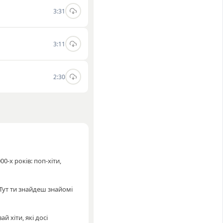
3:31
3:11
2:30
0-х років: поп-хіти,
Тут ти знайдеш знайомі
 хіти, які досі