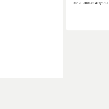
залишаються актуаль
ПРО САЙТ
MelodyUA — онлайн-платформа для прослуховування та завантаженн