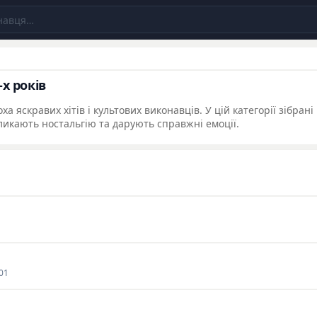
-х років
а яскравих хітів і культових виконавців. У цій категорії зібрані
кликають ностальгію та дарують справжні емоції.
01