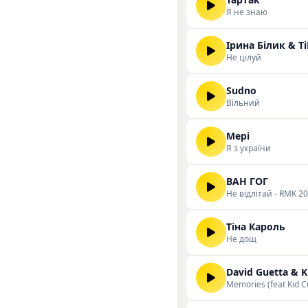
Я не знаю
Ірина Білик & Ті
Не цілуй
Sudno
Вільний
Мері
Я з україни
ВАН ГОГ
Не відлітай - RMK 2
Тіна Кароль
Не дощ
David Guetta & K
Memories (feat Kid C