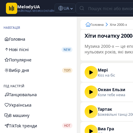
MelodyUA
UA
НАЙКРАЩА МУЗИКА ОНЛАЙН
Головна
Хіти 2000-х
НАВІГАЦІЯ
Хіти початку 2000
Головна
Музика 2000-х — це епох
Нові пісні
NEW
нульових років, які ви
Популярне
Мері
Вибір дня
ТОП
Kiss на біс
ПІД НАСТРІЙ
Океан Ельзи
Танцювальна
Коли тебе нема
Українська
Тартак
Божевiльнi танцi 20
В машину
TikTok тренди
HOT
Виа Гра