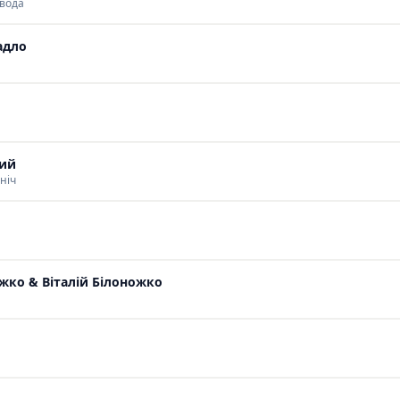
 вода
адло
ий
ніч
жко & Віталій Білоножко