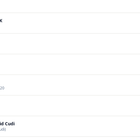
К
020
id Cudi
udi)