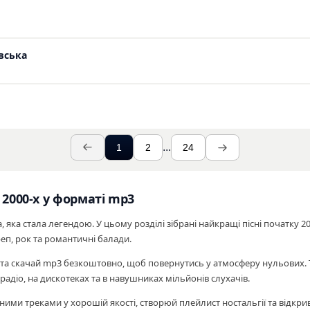
вська
...
1
2
24
 2000-х у форматі mp3
, яка стала легендою. У цьому розділі зібрані найкращі пісні початку 200
еп, рок та романтичні балади.
та скачай mp3 безкоштовно, щоб повернутись у атмосферу нульових. 
 радіо, на дискотеках та в навушниках мільйонів слухачів.
и треками у хорошій якості, створюй плейлист ностальгії та відкривай