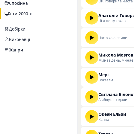
Ой, говорила чиста
Спокійна
Хіти 2000-х
Анатолій Говор
Ні я не ту кохав
Добірки
Час рiкою пливе
Виконавці
Жанри
Микола Мозгов
Минає день, минає 
Мері
Вокзали
Світлана Білоно
А яблука падали
Океан Ельзи
Квітка
Тартак