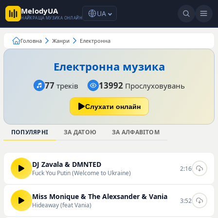
MelodyUA
UA
НАЙКРАЩА МУЗИКА ОНЛАЙН
Головна
Жанри
Електронна
Електронна музика
77
13992
треків
Прослуховувань
Слухати онлайн
ПОПУЛЯРНІ
ЗА ДАТОЮ
ЗА АЛФАВІТОМ
DJ Zavala & DMNTED
2:16
Fuck You Putin (Welcome to Ukraine)
Miss Monique & The Alexsander & Vania
3:52
Hideaway (feat Vania)