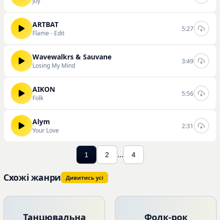
Joy
ARTBAT
5:27
Flame - Edit
Wavewalkrs & Sauvane
3:49
Losing My Mind
AIKON
5:56
Folk
Alym
2:31
Your Love
...
1
2
4
Схожі жанри
Дивитись усі
Танцювальна
Фолк-рок