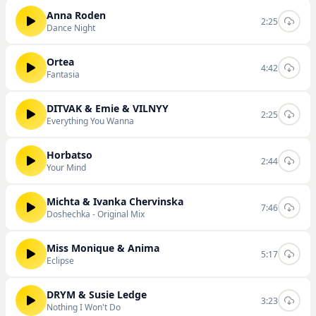
Anna Roden
2:25
Dance Night
Ortea
4:42
Fantasia
DITVAK & Emie & VILNYY
2:25
Everything You Wanna
Horbatso
2:44
Your Mind
Michta & Ivanka Chervinska
7:46
Doshechka - Original Mix
Miss Monique & Anima
5:17
Eclipse
DRYM & Susie Ledge
3:23
Nothing I Won't Do