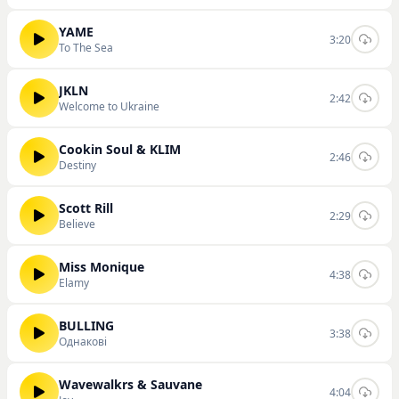
YAME
3:20
To The Sea
JKLN
2:42
Welcome to Ukraine
Cookin Soul & KLIM
2:46
Destiny
Scott Rill
2:29
Believe
Miss Monique
4:38
Elamy
BULLING
3:38
Однакові
Wavewalkrs & Sauvane
4:04