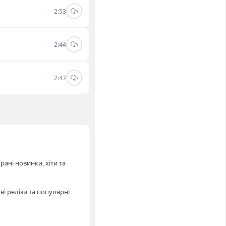
2:53
2:44
2:47
рані новинки, хіти та
і релізи та популярні