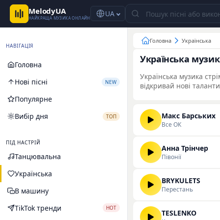
MelodyUA
UA
НАЙКРАЩА МУЗИКА ОНЛАЙН
Головна
Українська
НАВІГАЦІЯ
Українська музик
Головна
Українська музика стрі
Нові пісні
NEW
відкривай нові таланти
Популярне
Макс Барських
Вибір дня
ТОП
Все ОК
ПІД НАСТРІЙ
Анна Трінчер
Танцювальна
Півонії
Українська
BRYKULETS
Перестань
В машину
TikTok тренди
HOT
TESLENKO