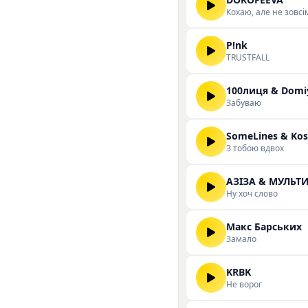
Кохаю, але не зовсі
P!nk
TRUSTFALL
100лиця & Domi
Забуваю
SomeLines & Kos
З тобою вдвох
АЗІЗА & МУЛЬТ
Ну хоч слово
Макс Барських
Замало
KRBK
Не ворог