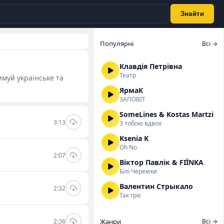
Знайти
Популярні
Всі →
Клавдія Петрівна
Театр
имуй українське та
ЯрмаК
ЗАПОВІТ
SomeLines & Kostas Martzi
3:13
З тобою вдвох
Ksenia K
Oh No
2:07
Віктор Павлік & FIЇNKA
Білі Черемхи
Валентин Стрыкало
2:32
Так гріє
2:36
Жанри
Всі →