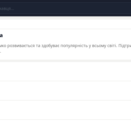
а
мко розвивається та здобуває популярність у всьому світі. Підтр
.