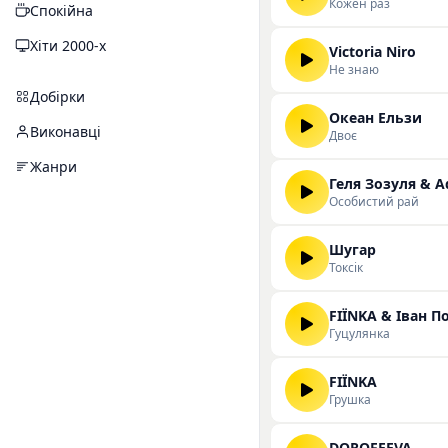
Кожен раз
Спокійна
Хіти 2000-х
Victoria Niro
Не знаю
Добірки
Океан Ельзи
Виконавці
Двоє
Жанри
Геля Зозуля & 
Особистий рай
Шугар
Токсік
FIЇNKA & Іван 
Гуцулянка
FIЇNKA
Грушка
DOROFEEVA