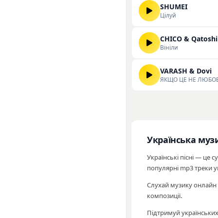
SHUMEI
Цілуй
CHICO & Qatoshi
Вініли
VARASH & Dovi
ЯКЩО ЦЕ НЕ ЛЮБО
Українська муз
Українські пісні — це 
популярні mp3 треки 
Слухай музику онлайн 
композиції.
Підтримуй українських 