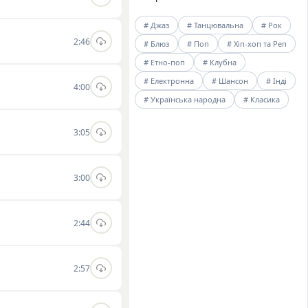
# Джаз
# Танцювальна
# Рок
2:46
# Блюз
# Поп
# Хіп-хоп та Реп
# Етно-поп
# Клубна
# Електронна
# Шансон
# Інді
4:00
# Українська народна
# Класика
3:05
3:00
2:44
2:57