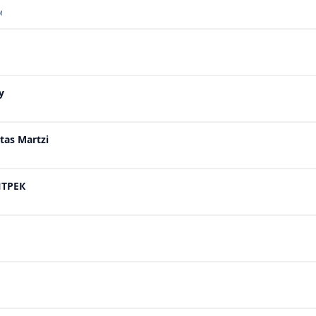
м
y
tas Martzi
ИТРЕК