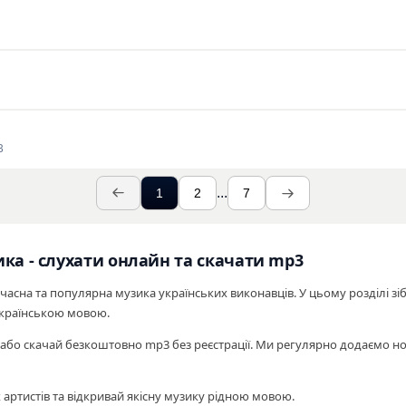
В
...
1
2
7
ика - слухати онлайн та скачати mp3
сучасна та популярна музика українських виконавців. У цьому розділі зіб
українською мовою.
або скачай безкоштовно mp3 без реєстрації. Ми регулярно додаємо нов
артистів та відкривай якісну музику рідною мовою.