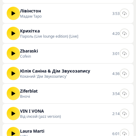
Лівінстон
3:53
Мадам Таро
Крихітка
4:20
Пароль (Live lounge edition) [Live]
Zbaraski
3:01
Cofein
Юлія Саніна & Дім Звукозапису
4:36
Коханий 'Дім Звукозапису'
Ziferblat
3:54
Вночi
VIN I VONA
2:14
Від ілюзій (jazz version)
Laura Marti
6:01