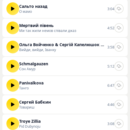
Сальто назад
3:04
О мамо
Мертвий півень
4:52
Ми так жили немов співали джаз
Ольга Войченко & Сергій Капелюшок & Павел Шепета
3:58
Вийди, вийди, Іванку
Schmalgauzen
5:12
Сон Амур
Panivalkova
6:47
Танго
Сергей Бабкин
4:46
Товариш
Troye Zillia
3:08
Pid Dubynoju