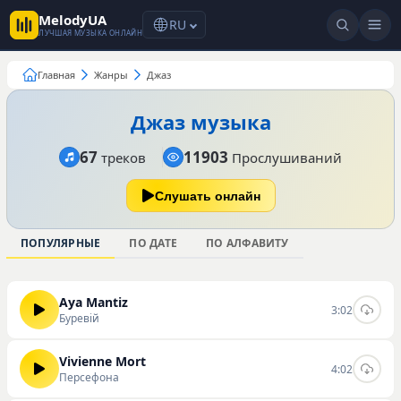
MelodyUA
RU
ЛУЧШАЯ МУЗЫКА ОНЛАЙН
Главная
Жанры
Джаз
Джаз музыка
67
11903
треков
Прослушиваний
Слушать онлайн
ПОПУЛЯРНЫЕ
ПО ДАТЕ
ПО АЛФАВИТУ
Aya Mantiz
3:02
Буревій
Vivienne Mort
4:02
Персефона