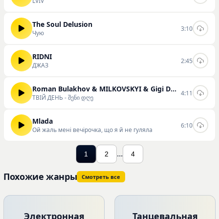
LVIV
The Soul Delusion
3:10
Чую
RIDNI
2:45
ДЖАЗ
Roman Bulakhov & MILKOVSKYI & Gigi Dedalamazishvili
4:11
ТВІЙ ДЕНЬ - შენი დღე
Mlada
6:10
Ой жаль мені вечірочка, що я й не гуляла
...
1
2
4
Похожие жанры
Смотреть все
Электронная
Танцевальная