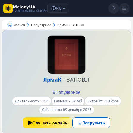
MelodyUA
RU
ЛУЧШАЯ МУЗЫКА ОНЛАЙН
Главная
Популярное
ЯрмаК - ЗАПОВІТ
-
ЯрмаК
ЗАПОВІТ
#Популярное
Длительность: 3:05
Размер: 7.09 Мб
Битрейт: 320 kbps
Добавлено: 09 декабря 2025
Загрузить
Слушать онлайн