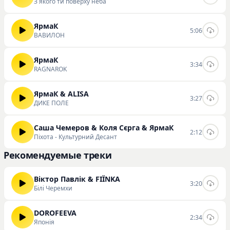
З якого ти поверху неба
ЯрмаК
5:06
ВАВИЛОН
ЯрмаК
3:34
RAGNAROK
ЯрмаК & ALISA
3:27
ДИКЕ ПОЛЕ
Саша Чемеров & Коля Сєрга & ЯрмаК
2:12
Піхота - Культурний Десант
Рекомендуемые треки
Віктор Павлік & FIЇNKA
3:20
Білі Черемхи
DOROFEEVA
2:34
Японія