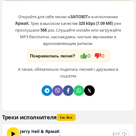
Откройте для себя песню
«ЗАПОВІТ»
в исполнении
ЯрмаК
. Трек в высоком качестве
320 kbps (7.09 Мб)
уже
прослушали
568
раз. Слушайте онлайн или загружайте
MP3 бесплатно, наслаждаясь чистым звучанием и
вдохновляющим ритмом.
0
0
Понравилась песня?
А также, обязательно поделись песней с друзьями в
соцсетях
Треки исполнителя
См. Все
Jerry Heil & ЯрмаК
3:17