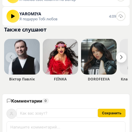
YAROMIYA
4:09
Я подарую Тобі любов
Также слушают
Віктор Павлік
FIЇNKA
DOROFEEVA
Клавд
Комментарии
0
Сохранить