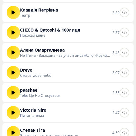
Клавдія Петрівна
2:29
Театр
CHICO & Qatoshi & 100лиця
2:57
Покохай мене
Алена Омаргалиева
3:43
Не Пʼяна - Закохана - за участі ансамблю «Кралиця»
Drevo
3:07
Смарагдове небо
paashee
2:55
Тебе Це Не Стосується
Victoria Niro
2:47
Питань нема
Степан Гіга
4:59
Я поклав своє кохання на вівтар