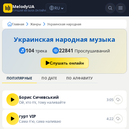
MelodyUA
RU
ЛУЧШАЯ МУЗЫКА ОНЛАЙН
Главная
Жанры
Украинская народная
Украинская народная музыка
104
22841
трека
Прослушиваний
Слушать онлайн
ПОПУЛЯРНЫЕ
ПО ДАТЕ
ПО АЛФАВИТУ
Борис Сичевський
3:05
Ой, хто п'є, тому наливайте
гурт VIP
4:22
Сама п'ю, сама наливаю