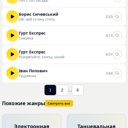
Гоп! Стоп! Засада!
Борис Сичевський
2:53
Ой, чий то кінь стоїть
Гурт Експрес
4:13
Смерека
Гурт Експрес
4:57
Розпрягайте, хлопці, коней
Іван Попович
3:44
Гуцулянка
...
1
2
6
Похожие жанры
Смотреть все
Электронная
Танцевальная