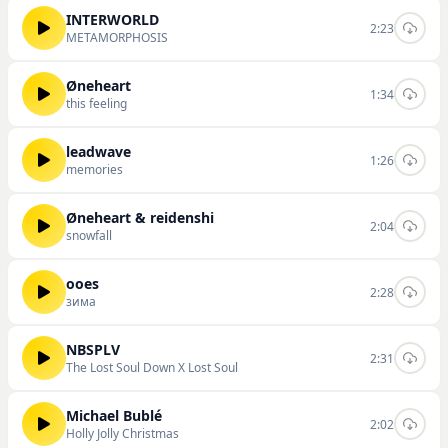
INTERWORLD
2:23
METAMORPHOSIS
Øneheart
1:34
this feeling
leadwave
1:26
memories
Øneheart & reidenshi
2:04
snowfall
ooes
2:28
зима
NBSPLV
2:31
The Lost Soul Down X Lost Soul
Michael Bublé
2:02
Holly Jolly Christmas