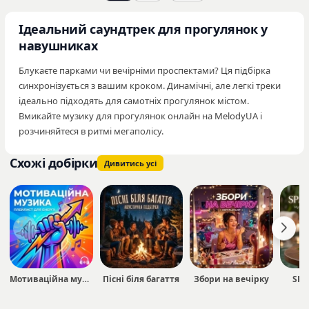
Ідеальний саундтрек для прогулянок у
навушниках
Блукаєте парками чи вечірніми проспектами? Ця підбірка
синхронізується з вашим кроком. Динамічні, але легкі треки
ідеально підходять для самотніх прогулянок містом.
Вмикайте музику для прогулянок онлайн на MelodyUA і
розчиняйтеся в ритмі мегаполісу.
Схожі добірки
Дивитись усі
Мотиваційна музика
Пісні біля багаття
Збори на вечірку
SPA