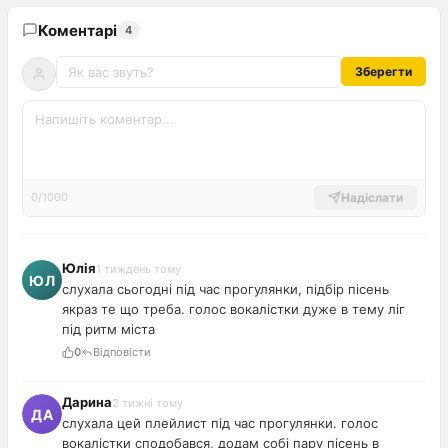
Коментарі
4
Зберегти
Надіслати
0/1000
Юлія
1 тиждень тому
слухала сьогодні під час прогулянки, підбір пісень
якраз те що треба. голос вокалістки дуже в тему ліг
під ритм міста
0
Відповісти
Дарина
2 тижні тому
слухала цей плейлист під час прогулянки. голос
вокалістки сподобався, додам собі пару пісень в