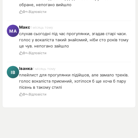
обране, непогано вийшло
0
Відповісти
Макс
1 місяць тому
слухав сьогодні під час прогулянки, згадав старі часи.
голос у вокаліста такий знайомий, ніби сто років тому
це чув. непогано зайшло
0
Відповісти
Іванка
1 місяць тому
плейлист для прогулянки підійшов, але замало треків.
голос вокаліста приємний, хотілося б ще хоча б пару
пісень в такому стилі
0
Відповісти