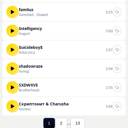
fam0uz
3:25
Vanished - Slowed
Intelligency
3:00
August
$uicideboy$
2:07
Antarctica
shadowraze
2:04
Холод
SXDWXVE
2:35
Brotherhood
Скриптонит & Charusha
3:48
Космос
...
1
2
13