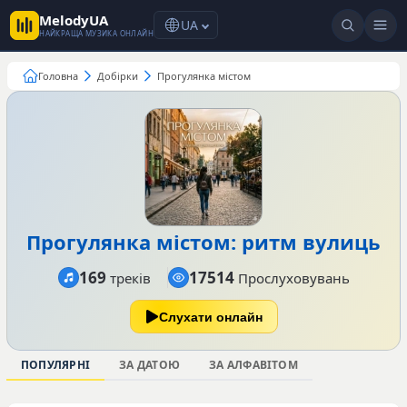
MelodyUA
UA
НАЙКРАЩА МУЗИКА ОНЛАЙН
Головна
Добірки
Прогулянка містом
Прогулянка містом: ритм вулиць
169
17514
треків
Прослуховувань
Слухати онлайн
ПОПУЛЯРНІ
ЗА ДАТОЮ
ЗА АЛФАВІТОМ