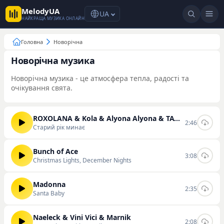
MelodyUA
UA
НАЙКРАЩА МУЗИКА ОНЛАЙН
Головна
Новорічна
Новорічна музика
Новорічна музика - це атмосфера тепла, радості та
очікування свята.
ROXOLANA & Kola & Alyona Alyona & TAYANNA & Творчі & Parfeniuk
2:46
Старий рік минає
Bunch of Ace
3:08
Christmas Lights, December Nights
Madonna
2:35
Santa Baby
Naeleck & Vini Vici & Marnik
2:08