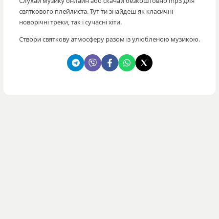
Слухай музику онлайн або скачай безкоштовно mp3 для
святкового плейлиста. Тут ти знайдеш як класичні
новорічні треки, так і сучасні хіти.
Створи святкову атмосферу разом із улюбленою музикою.