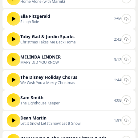
Home Alone (with Marnik)
Ella Fitzgerald
2:56
Sleigh Ride
Toby Gad & Jordin Sparks
2:42
Christmas Takes Me Back Home
MELINDA LINDNER
3:12
MARY DID YOU KNOW
The Disney Holiday Chorus
1:44
We Wish You a Merry Christmas
Sam Smith
4:08
The Lighthouse Keeper
Dean Martin
1:57
Let It Snow! Let It Snow! Let It Snow!