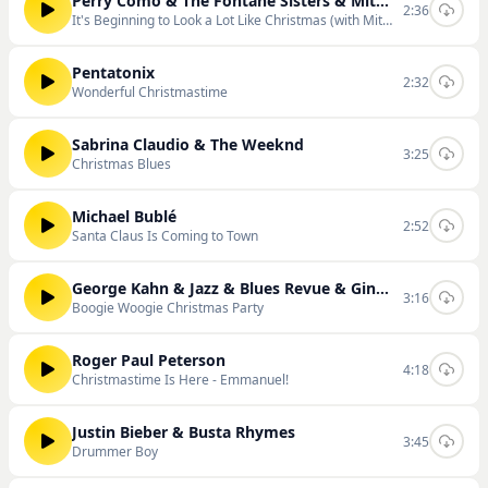
Perry Como & The Fontane Sisters & Mitchell Ayres & His Orchestra
2:36
It's Beginning to Look a Lot Like Christmas (with Mitchell Ayres & His Orchestra)
Pentatonix
2:32
Wonderful Christmastime
Sabrina Claudio & The Weeknd
3:25
Christmas Blues
Michael Bublé
2:52
Santa Claus Is Coming to Town
George Kahn & Jazz & Blues Revue & Gina Saputo & Courtney Lemmon & Crystal Starr
3:16
Boogie Woogie Christmas Party
Roger Paul Peterson
4:18
Christmastime Is Here - Emmanuel!
Justin Bieber & Busta Rhymes
3:45
Drummer Boy