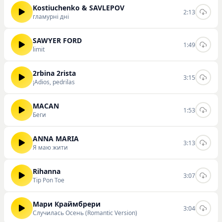
Kostiuchenko & SAVLEPOV
2:13
гламурні дні
SAWYER FORD
1:49
limit
2rbina 2rista
3:15
¡Adios, pedrilas
MACAN
1:53
Беги
ANNA MARIA
3:13
Я маю жити
Rihanna
3:07
Tip Pon Toe
Мари Краймбрери
3:04
Случилась Осень (Romantic Version)