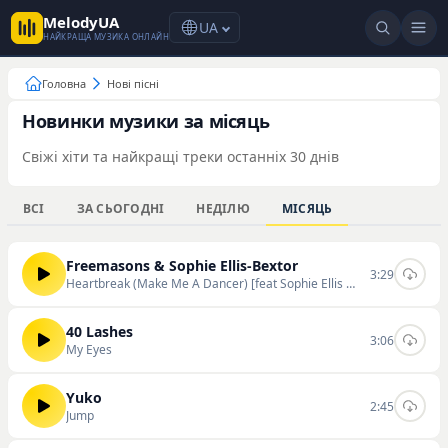
MelodyUA
UA
НАЙКРАЩА МУЗИКА ОНЛАЙН
Головна
Нові пісні
Новинки музики за місяць
Свіжі хіти та найкращі треки останніх 30 днів
ВСІ
ЗА СЬОГОДНІ
НЕДІЛЮ
МІСЯЦЬ
Freemasons & Sophie Ellis-Bextor
3:29
Heartbreak (Make Me A Dancer) [feat Sophie Ellis Bextor]
40 Lashes
3:06
My Eyes
Yuko
2:45
Jump