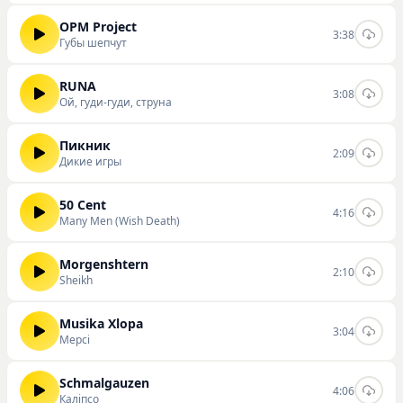
OPM Project
3:38
Губы шепчут
RUNA
3:08
Ой, гуди-гуди, струна
Пикник
2:09
Дикие игры
50 Cent
4:16
Many Men (Wish Death)
Morgenshtern
2:10
Sheikh
Musika Xlopa
3:04
Мерсі
Schmalgauzen
4:06
Каліпсо