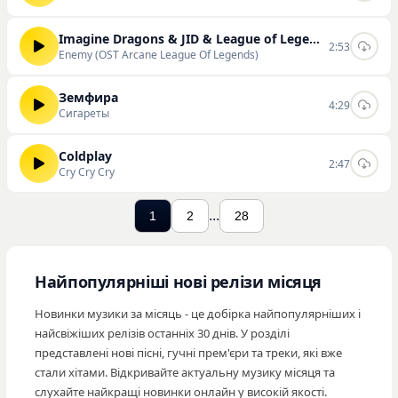
Imagine Dragons & JID & League of Legends
2:53
Enemy (OST Arcane League Of Legends)
Земфира
4:29
Сигареты
Coldplay
2:47
Cry Cry Cry
...
1
2
28
Найпопулярніші нові релізи місяця
Новинки музики за місяць - це добірка найпопулярніших і
найсвіжіших релізів останніх 30 днів. У розділі
представлені нові пісні, гучні прем'єри та треки, які вже
стали хітами. Відкривайте актуальну музику місяця та
слухайте найкращі новинки онлайн у високій якості.