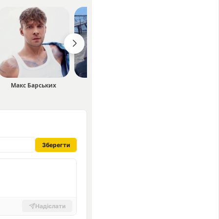
Макс Барських
karmv
KUGATESSA
Зберегти
Надіслати