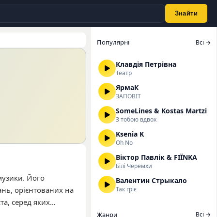
Знайти
Популярні
Всі →
Клавдія Петрівна
Театр
ЯрмаК
ЗАПОВІТ
SomeLines & Kostas Martzi
З тобою вдвох
Ksenia K
Oh No
Віктор Павлік & FIЇNKA
Білі Черемхи
музики. Його
Валентин Стрыкало
ань, орієнтованих на
Так гріє
та, серед яких
тло». Загальна
Жанри
Всі →