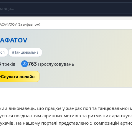
АСАФАТОV (За алфавітом)
САФАТОV
оп
#Танцювальна
5
763
треків
Прослуховувань
Слухати онлайн
кий виконавець, що працює у жанрах поп та танцювальної 
зується поєднанням ліричних мотивів та ритмічних аранжув
хачів. На нашому порталі представлено 5 композицій артис
стю користуються треки «Туман», «Розкидані речі» та «Сві