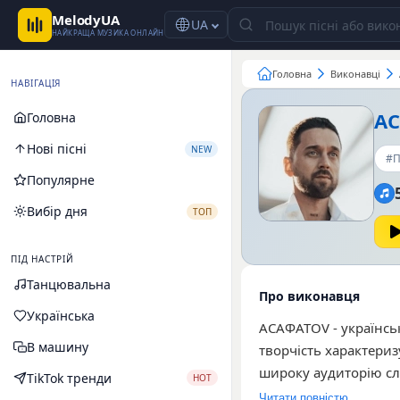
MelodyUA
UA
НАЙКРАЩА МУЗИКА ОНЛАЙН
Головна
Виконавці
НАВІГАЦІЯ
А
Головна
Нові пісні
NEW
#П
Популярне
Вибір дня
ТОП
ПІД НАСТРІЙ
Танцювальна
Про виконавця
Українська
АСАФАТОV - українсь
В машину
творчість характери
широку аудиторію слу
TikTok тренди
HOT
найбільшою популярні
Читати повністю