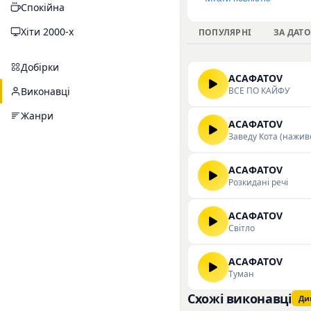
Спокійна
кількість прослухову
спокійного прослухов
Хіти 2000-х
ПОПУЛЯРНІ
ЗА ДАТ
можна прослухати та
Добірки
АСАФАТОV
ВСЕ ПО КАЙФУ
Виконавці
Жанри
АСАФАТОV
Заведу Кота (нажив
АСАФАТОV
Розкидані речі
АСАФАТОV
Світло
АСАФАТОV
Туман
Схожі виконавці
Ди