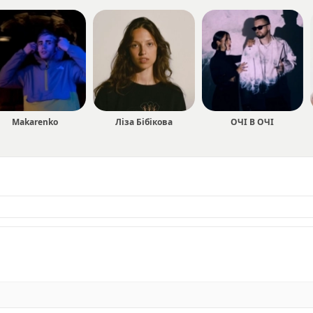
Makarenko
Ліза Бібікова
ОЧІ В ОЧІ