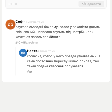
Надіслати
0/1000
Софія
1 місяць тому
слухала сьогодні бахрому, голос у вокаліста досить
впізнаваний. непогано звучить під настрій, коли
хочеться чогось спокійного
0
Відповісти
Настя
4 тижні тому
согласна, голос у него правда узнаваемый. я
сама постоянно переслушиваю припев, там
такая подача классная получается
0