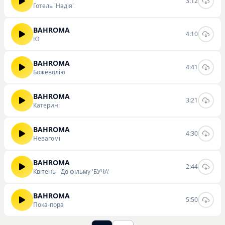
3:12
Готель 'Надія'
BAHROMA
4:10
Ю
BAHROMA
4:41
Божеволію
BAHROMA
3:21
Катерині
BAHROMA
4:30
Невагомі
BAHROMA
2:44
Квітень - До фільму 'БУЧА'
BAHROMA
5:50
Пока-пора