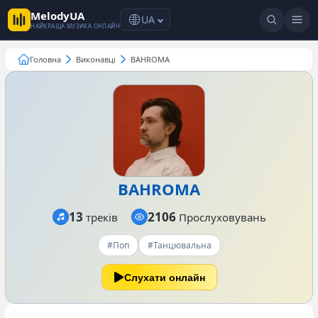
MelodyUA
UA
НАЙКРАЩА МУЗИКА ОНЛАЙН
Головна
Виконавці
BAHROMA
BAHROMA
13
2106
треків
Прослуховувань
#Поп
#Танцювальна
Слухати онлайн