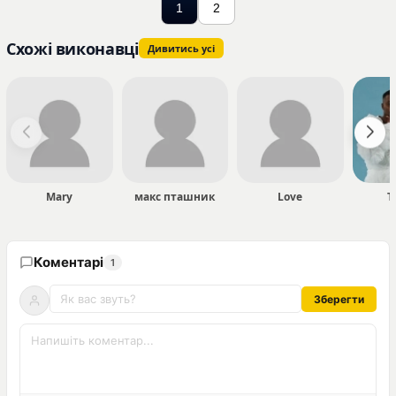
1
2
Схожі виконавці
Дивитись усі
Mary
макс пташник
Love
Т
Коментарі
1
Зберегти