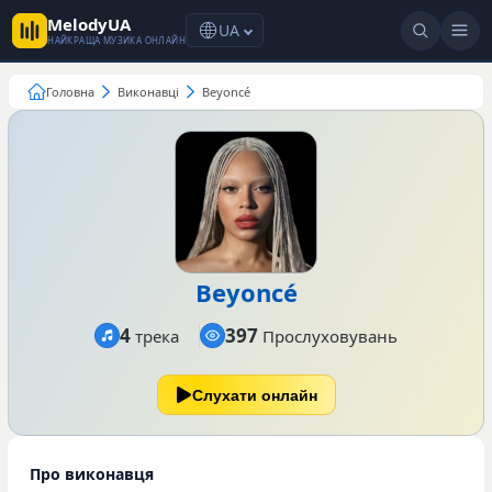
MelodyUA
UA
НАЙКРАЩА МУЗИКА ОНЛАЙН
Головна
Виконавці
Beyoncé
Beyoncé
4
397
трека
Прослуховувань
Слухати онлайн
Про виконавця