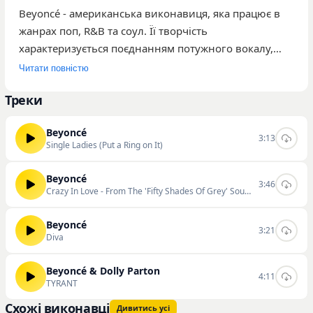
Beyoncé - американська виконавиця, яка працює в
жанрах поп, R&B та соул. Її творчість
характеризується поєднанням потужного вокалу,
складних аранжувань та елементів сучасної
Читати повністю
танцювальної музики. Серед представлених у
Треки
нашому каталозі композицій найбільшу
популярність мають треки «Single Ladies (Put a Ring
Beyoncé
on It)», «Crazy In Love» із саундтреку до фільму
3:13
Single Ladies (Put a Ring on It)
«П'ятдесят відтінків сірого» та «TYRANT». Музика
артистки орієнтована на широку аудиторію, що
Beyoncé
3:46
цінує якісний продакшн та динамічні ритми. На
Crazy In Love - From The 'Fifty Shades Of Grey' Soundtrack
даний момент у нашому каталозі доступно 4
композиції, які загалом набрали 150
Beyoncé
3:21
Diva
прослуховувань. Ви можете слухати та скачувати
треки на нашому сайті.
Beyoncé & Dolly Parton
4:11
TYRANT
Схожі виконавці
Дивитись усі