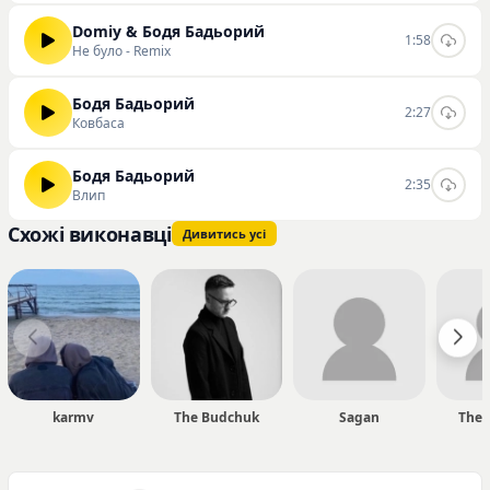
Domiy & Бодя Бадьорий
1:58
Не було - Remix
Бодя Бадьорий
2:27
Ковбаса
Бодя Бадьорий
2:35
Влип
Схожі виконавці
Дивитись усі
karmv
The Budchuk
Sagan
The 