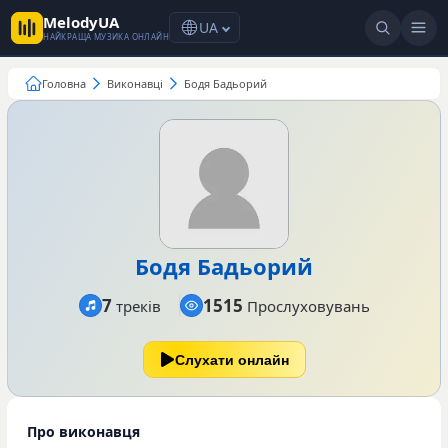
MelodyUA
UA
НАЙКРАЩА МУЗИКА ОНЛАЙН
Головна
Виконавці
Бодя Бадьорий
Бодя Бадьорий
7
1515
треків
Прослуховувань
Слухати онлайн
Про виконавця