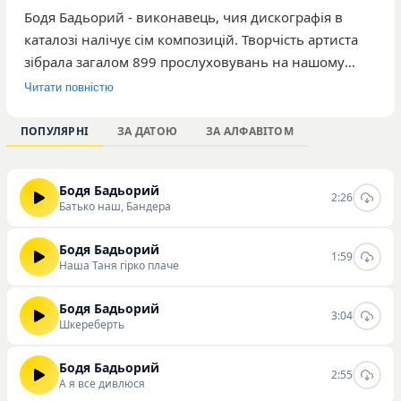
Бодя Бадьорий - виконавець, чия дискографія в
каталозі налічує сім композицій. Творчість артиста
зібрала загалом 899 прослуховувань на нашому
ресурсі. Серед найбільш популярних робіт
Читати повністю
музиканта варто виділити треки «Батько наш,
Бандера», «Наша Таня гірко плаче» та «А я все
ПОПУЛЯРНІ
ЗА ДАТОЮ
ЗА АЛФАВІТОМ
дивлюся». Композиції виконавця орієнтовані на
широку аудиторію слухачів, які цікавляться
Бодя Бадьорий
сучасними українськими аудіозаписами. Роботи
2:26
Батько наш, Бандера
вирізняються специфічною подачею матеріалу, що
привертає увагу користувачів платформи.
Бодя Бадьорий
1:59
Ознайомитися з повною дискографією, слухати та
Наша Таня гірко плаче
скачувати треки Боді Бадьорого можна
безпосередньо на нашому сайті.
Бодя Бадьорий
3:04
Шкереберть
Бодя Бадьорий
2:55
А я все дивлюся