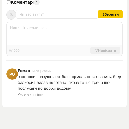
Коментарі
1
Зберегти
Надіслати
0/1000
Роман
1 місяць тому
в хороших навушниках бас нормально так валить, бодя
бадьорий видав непогано. якраз те що треба щоб
послухати по дорозі додому
0
Відповісти