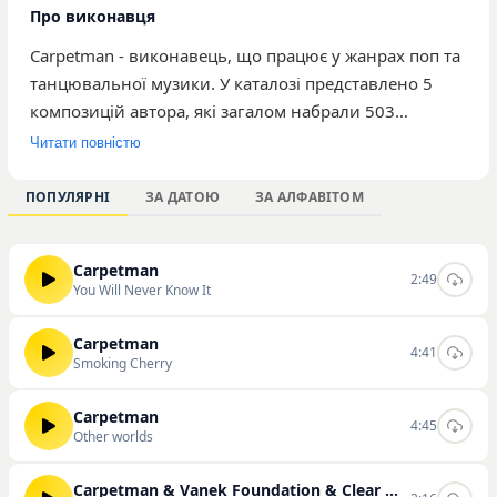
Про виконавця
Carpetman - виконавець, що працює у жанрах поп та
танцювальної музики. У каталозі представлено 5
композицій автора, які загалом набрали 503
прослуховування. Творчість виконавця
Читати повністю
характеризується ритмічним звучанням,
орієнтованим на широку аудиторію поціновувачів
ПОПУЛЯРНІ
ЗА ДАТОЮ
ЗА АЛФАВІТОМ
танцювальних треків. Серед найпопулярніших робіт
музиканта варто виділити пісні «You Will Never Know
Carpetman
It», «Smoking Cherry» та «Other worlds». Музика
2:49
You Will Never Know It
Carpetman підходить для прослуховування під час
активного відпочинку або вечірок. Ви маєте
Carpetman
4:41
можливість слухати та скачувати треки цього
Smoking Cherry
виконавця безпосередньо на нашому сайті.
Carpetman
4:45
Other worlds
Carpetman & Vanek Foundation & Clear Man