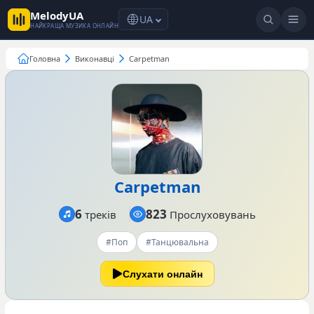
MelodyUA
UA
НАЙКРАЩА МУЗИКА ОНЛАЙН
Головна
Виконавці
Carpetman
Carpetman
6
823
треків
Прослуховувань
#Поп
#Танцювальна
Слухати онлайн