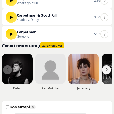
2:16
What’s goin’ 0n
Carpetman & Scott Rill
3:00
Shades Of Gray
Carpetman
5:03
Gorgone
Схожі виконавці
Дивитись усі
Enleo
PanMykolai
Janeuary
C
Коментарі
0