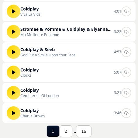
Coldplay
4:01
Viva La Vida
Stromae & Pomme & Coldplay & Elyanna & Arcane & League of Legends
3:22
Ma Meilleure Ennemie
Coldplay & Seeb
4:57
God Put A Smile Upon Your Face
Coldplay
5:07
Clocks
Coldplay
3:21
Cemeteries Of London
Coldplay
3:46
Charlie Brown
...
1
2
15