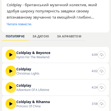
Coldplay - британський музичний колектив, який
здобув широку популярність завдяки своєму
впізнаваному звучанню та емоційній глибині
композицій. У каталозі нашого порталу
Читати повністю
представлено 134 треки гурту, які загалом набрали
понад 7 373 прослуховування. Серед найбільш
ПОПУЛЯРНІ
ЗА ДАТОЮ
ЗА АЛФАВІТОМ
популярних робіт виконавців користувачі часто
обирають такі композиції, як «Christmas Lights»,
Coldplay & Beyonce
«Princess Of China» та «Hymn For The Weekend».
4:09
Hymn For The Weekend
Творчість гурту орієнтована на широку аудиторію
слухачів, що цінують мелодійність та якісну студійну
Coldplay
4:02
роботу. Ви можете ознайомитися з повною
Christmas Lights
дискографією, слухати та завантажувати треки
Coldplay безпосередньо на нашому сайті у зручному
Coldplay
4:24
Adventure Of A Lifetime
форматі.
Coldplay & Rihanna
3:58
Princess Of China