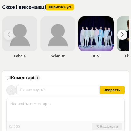
Схожі виконавці
Дивитись усі
Cabela
Schmitt
BTS
Elt
Коментарі
1
Зберегти
Надіслати
0/1000