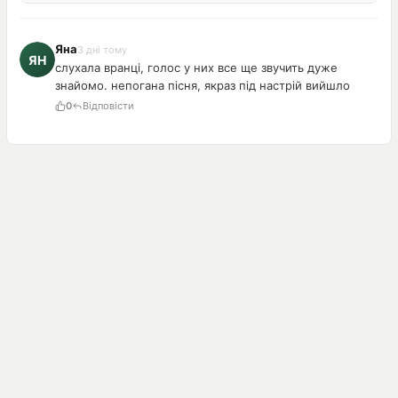
Яна
3 дні тому
слухала вранці, голос у них все ще звучить дуже
знайомо. непогана пісня, якраз під настрій вийшло
0
Відповісти