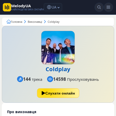
MelodyUA
UA
НАЙКРАЩА МУЗИКА ОНЛАЙН
Головна
Виконавці
Coldplay
Coldplay
144
14598
трека
Прослуховувань
Слухати онлайн
Про виконавця