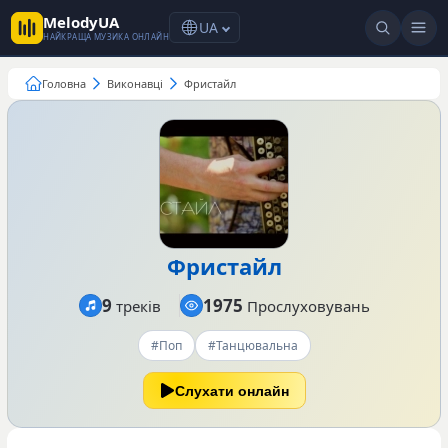
MelodyUA
UA
НАЙКРАЩА МУЗИКА ОНЛАЙН
Головна
Виконавці
Фристайл
Фристайл
9
1975
треків
Прослуховувань
#Поп
#Танцювальна
Слухати онлайн