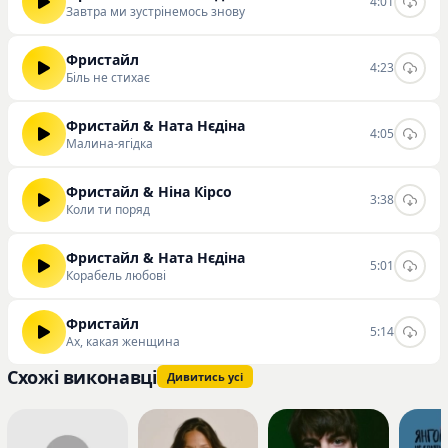
4:01
Завтра ми зустрінемось знову
Фристайл
4:23
Біль не стихає
Фристайл & Ната Нєдіна
4:05
Малина-ягідка
Фристайл & Ніна Кірсо
3:38
Коли ти поряд
Фристайл & Ната Нєдіна
5:01
Корабель любовi
Фристайл
5:14
Ах, какая женщина
Схожі виконавці
Дивитись усі