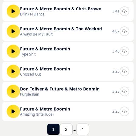
Future & Metro Boomin & Chris Brown
3:41
Drink N Dance
Future & Metro Boomin & The Weeknd
4:07
Always Be My Fault
Future & Metro Boomin
3:48
Type Shit
Future & Metro Boomin
2:23
Crossed Out
Don Toliver & Future & Metro Boomin
3:28
Purple Rain
Future & Metro Boomin
2:25
Amazing (Interlude)
...
1
2
4