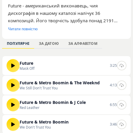
Future - американський виконавець, чия
дискографія в нашому каталозі налічує 36
композицій. Його творчість здобула понад 2191
прослуховування серед користувачів платформи.
Читати повністю
Серед найбільш популярних треків артиста варто
виділити «Mask Off», «We Still Don't Trust You» та «Red
ПОПУЛЯРНІ
ЗА ДАТОЮ
ЗА АЛФАВІТОМ
Leather», які демонструють характерні риси його
стилю та ритміку. Музика виконавця орієнтована на
Future
широку аудиторію, що цінує сучасні міські жанри та
3:25
Mask Off
специфічну подачу матеріалу. Ви можете детально
ознайомитися з творчим доробком виконавця, а
Future & Metro Boomin & The Weeknd
4:13
також слухати та скачувати треки на нашому сайті.
We Still Don't Trust You
Future & Metro Boomin & J Cole
6:55
Red Leather
Future & Metro Boomin
3:46
We Don't Trust You