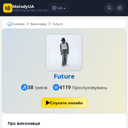
MelodyUA
UA
НАЙКРАЩА МУЗИКА ОНЛАЙН
Головна
Виконавці
Future
Future
38
4119
треків
Прослуховувань
Слухати онлайн
Про виконавця