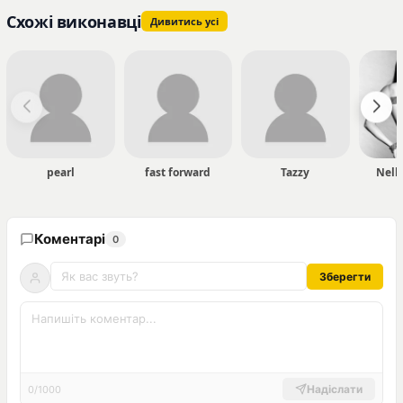
Схожі виконавці
Дивитись усі
pearl
fast forward
Tazzy
Nell
Коментарі
0
Зберегти
Надіслати
0/1000