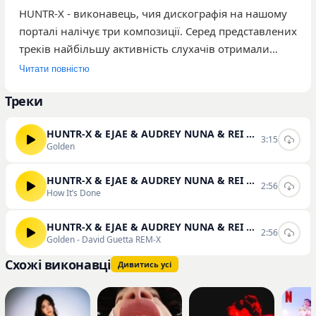
HUNTR-X - виконавець, чия дискографія на нашому
порталі налічує три композиції. Серед представлених
треків найбільшу активність слухачів отримали
роботи Golden, How It’s Done та ремікс Golden - David
Читати повністю
Guetta REM-X. Загальна кількість відтворень
Треки
творчості артиста на платформі становить 282
прослуховування. Музика орієнтована на широку
HUNTR-X & EJAE & AUDREY NUNA & REI AMI & KPop Demon Hunters Cast
аудиторію, яка цікавиться сучасними електронними
3:15
Golden
та танцювальними ритмами. Виконавець продовжує
розвивати свій стиль, пропонуючи слухачам
HUNTR-X & EJAE & AUDREY NUNA & REI AMI & KPop Demon Hunters Cast
2:56
динамічні аранжування та впізнаване звучання.
How It’s Done
Ознайомитися з повною колекцією доступних
треків, а також прослухати та завантажити
HUNTR-X & EJAE & AUDREY NUNA & REI AMI & KPop Demon Hunters Cast & David Guetta
2:56
Golden - David Guetta REM-X
композиції HUNTR-X можна на сторінках нашого
сайту.
Схожі виконавці
Дивитись усі