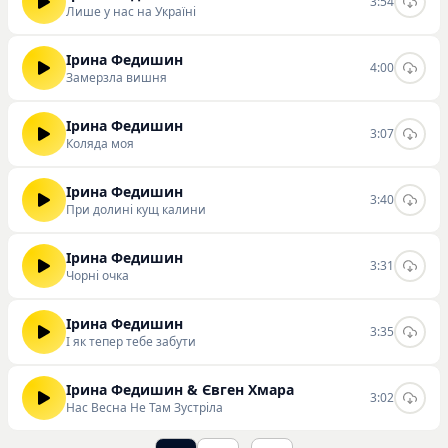
3:54
Лише у нас на Україні
Ірина Федишин
4:00
Замерзла вишня
Ірина Федишин
3:07
Коляда моя
Ірина Федишин
3:40
При долині кущ калини
Ірина Федишин
3:31
Чорні очка
Ірина Федишин
3:35
І як тепер тебе забути
Ірина Федишин & Євген Хмара
3:02
Нас Весна Не Там Зустріла