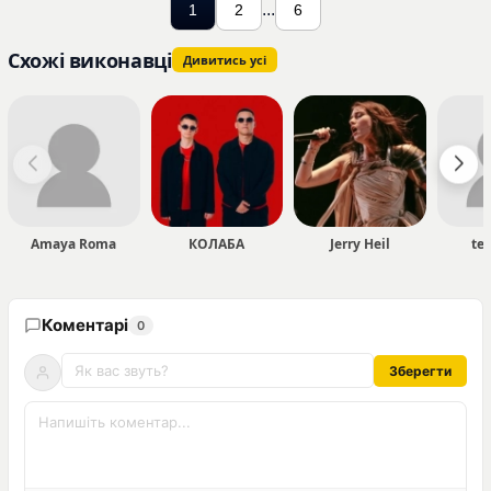
...
1
2
6
Схожі виконавці
Дивитись усі
Amaya Roma
КОЛАБА
Jerry Heil
te
Коментарі
0
Зберегти