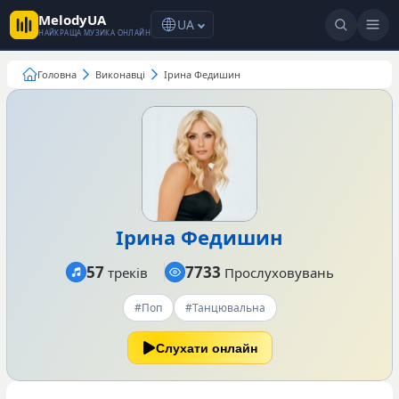
MelodyUA
UA
НАЙКРАЩА МУЗИКА ОНЛАЙН
Головна
Виконавці
Ірина Федишин
Ірина Федишин
57
7733
треків
Прослуховувань
#Поп
#Танцювальна
Слухати онлайн