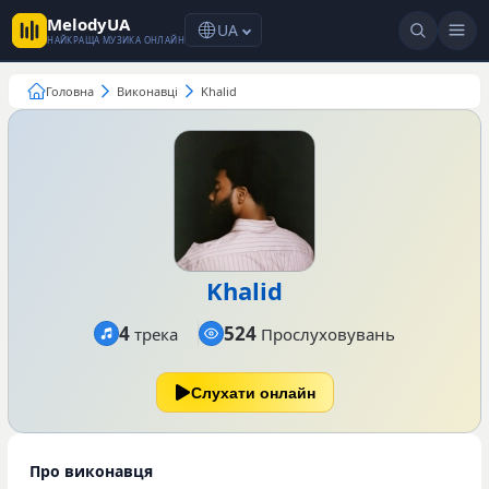
MelodyUA
UA
НАЙКРАЩА МУЗИКА ОНЛАЙН
Головна
Виконавці
Khalid
Khalid
4
524
трека
Прослуховувань
Слухати онлайн
Про виконавця