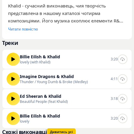
Khalid - сучасний виконавець, чия творчість
представлена в нашому каталозі чотирма
композиціями. Його музика охоплює елементи R&B
та поп-сцени, вирізняючись м’яким вокальним
Читати повністю
виконанням та спокійними аранжуваннями. Серед
Треки
найпопулярніших треків користувачі виділяють
спільні роботи: «lovely», «Beautiful People» та попурі
Billie Eilish & Khalid
«Thunder / Young Dumb & Broke». Загальна кількість
3:20
lovely (with Khalid)
прослуховувань артиста на нашому ресурсі
становить 257 відтворень, що свідчить про
Imagine Dragons & Khalid
4:11
стабільний інтерес аудиторії до його стилю. Його
Thunder / Young Dumb & Broke (Medley)
творчість орієнтована на слухачів, які цінують
ліричні та атмосферні мелодії. Ви маєте можливість
Ed Sheeran & Khalid
3:18
Beautiful People (feat Khalid)
слухати та скачувати треки виконавця на нашому
сайті.
Billie Eilish & Khalid
3:20
lovely
Схожі виконавці
Дивитись усі