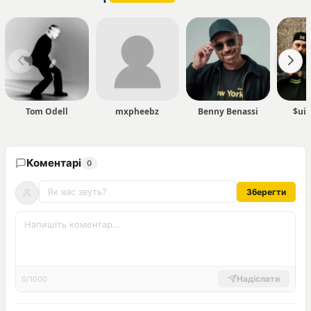
Tom Odell
mxpheebz
Benny Benassi
$ui
Коментарі
0
Зберегти
Надіслати
0/1000