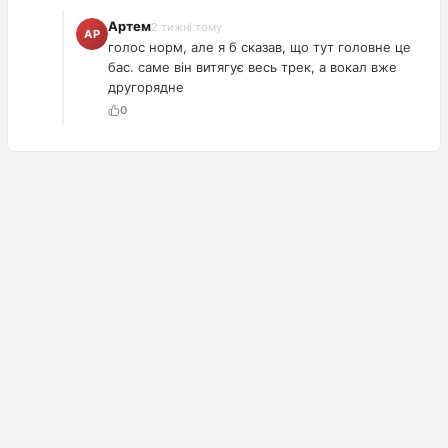
Артем
2 тижні тому
голос норм, але я б сказав, що тут головне це
бас. саме він витягує весь трек, а вокал вже
другорядне
0