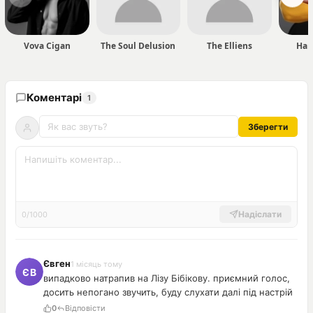
Vova Cigan
The Soul Delusion
The Elliens
Har
Коментарі
1
Зберегти
Надіслати
0/1000
Євген
1 місяць тому
випадково натрапив на Лізу Бібікову. приємний голос,
досить непогано звучить, буду слухати далі під настрій
0
Відповісти