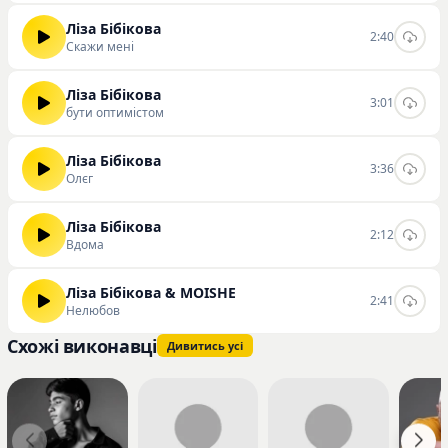
Ліза Бібікова
2:40
Скажи мені
Ліза Бібікова
3:01
бути оптимістом
Ліза Бібікова
3:36
Олєг
Ліза Бібікова
2:12
Вдома
Ліза Бібікова & MOISHE
2:41
Нелюбов
Схожі виконавці
Дивитись усі