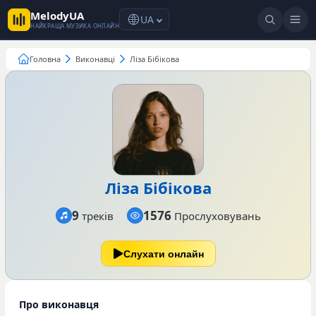
MelodyUA
UA
НАЙКРАЩА МУЗИКА ОНЛАЙН
Головна
Виконавці
Ліза Бібікова
Ліза Бібікова
9
1576
треків
Прослуховувань
Слухати онлайн
Про виконавця