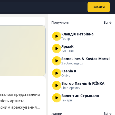
Знайти
Популярні
Всі →
Клавдія Петрівна
Театр
ЯрмаК
ЗАПОВІТ
SomeLines & Kostas Martzi
З тобою вдвох
Ksenia K
Oh No
Віктор Павлік & FIЇNKA
Білі Черемхи
аталозі представлено
Валентин Стрыкало
чість артиста
Так гріє
часним аранжуванням.
«Тону» та «Морфін»,
Жанри
Всі →