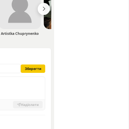
Artistka Chuprynenko
STASYA
Savrokks
Зберегти
Надіслати