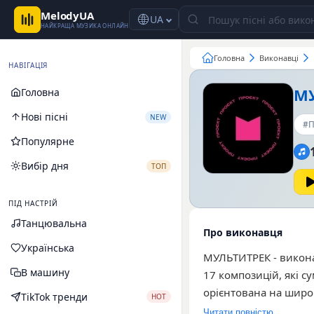
MelodyUA
UA
НАЙКРАЩА МУЗИКА ОНЛАЙН
Головна
Виконавці
НАВІГАЦІЯ
М
Головна
Нові пісні
NEW
#П
Популярне
Вибір дня
ТОП
ПІД НАСТРІЙ
Танцювальна
Про виконавця
Українська
МУЛЬТИТРЕК - викона
В машину
17 композицій, які с
орієнтована на широ
TikTok тренди
HOT
Серед найбільш попул
Читати повністю