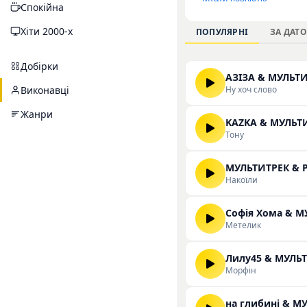
Спокійна
що демонструють хар
повсякденних плейли
Хіти 2000-х
ПОПУЛЯРНІ
ЗА ДАТ
прослухати та скача
Добірки
АЗІЗА & МУЛЬТ
Ну хоч слово
Виконавці
Жанри
KAZKA & МУЛЬТ
Тону
МУЛЬТИТРЕК & P
Накоїли
Софія Хома & М
Метелик
Лилу45 & МУЛЬ
Морфін
на глибині & М