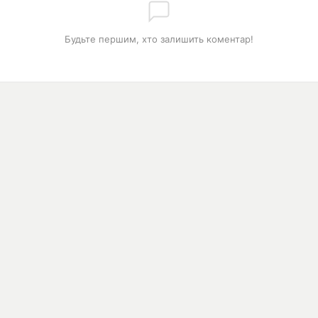
Будьте першим, хто залишить коментар!
РОЗДІЛИ
З
0:00
Контакти
я
М