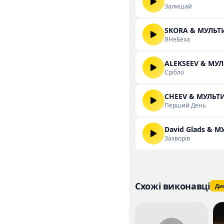
Залишай
SKORA & МУЛЬТ
ЯНеБеха
ALEKSEEV & МУ
Срібло
CHEEV & МУЛЬТ
Перший День
David Glads & 
Захворів
Схожі виконавці
Ди