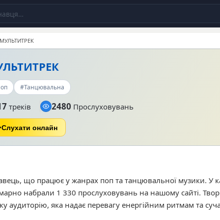
МУЛЬТИТРЕК
УЛЬТИТРЕК
оп
#Танцювальна
17
2480
треків
Прослуховувань
Слухати онлайн
вець, що працює у жанрах поп та танцювальної музики. У к
умарно набрали 1 330 прослуховувань на нашому сайті. Твор
ку аудиторію, яка надає перевагу енергійним ритмам та су
ярних робіт у слухачів виділяються треки «Ну хоч слово», 