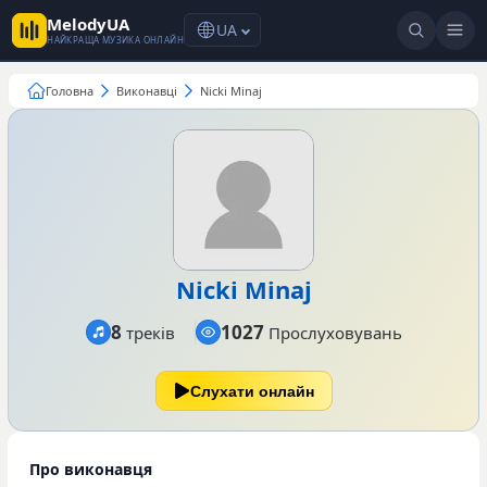
MelodyUA
UA
НАЙКРАЩА МУЗИКА ОНЛАЙН
Головна
Виконавці
Nicki Minaj
Nicki Minaj
8
1027
треків
Прослуховувань
Слухати онлайн
Про виконавця