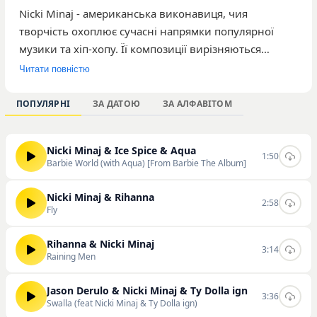
Nicki Minaj - американська виконавиця, чия
творчість охоплює сучасні напрямки популярної
музики та хіп-хопу. Її композиції вирізняються
енергійним ритмом та характерною манерою
Читати повністю
виконання, що привертає увагу широкої аудиторії
слухачів. На нашому сайті представлено 8 треків
ПОПУЛЯРНІ
ЗА ДАТОЮ
ЗА АЛФАВІТОМ
артистки, серед яких найбільш прослуховуваними є
Barbie World (with Aqua), Raining Men та IDOL.
Nicki Minaj & Ice Spice & Aqua
Загальна кількість відтворень її музики на порталі
1:50
Barbie World (with Aqua) [From Barbie The Album]
становить 488 разів, що свідчить про стабільний
інтерес користувачів до її релізів. Ви можете
Nicki Minaj & Rihanna
2:58
ознайомитися з повною добіркою композицій, а
Fly
також слухати та скачувати треки Nicki Minaj на
нашому сайті.
Rihanna & Nicki Minaj
3:14
Raining Men
Jason Derulo & Nicki Minaj & Ty Dolla ign
3:36
Swalla (feat Nicki Minaj & Ty Dolla ign)