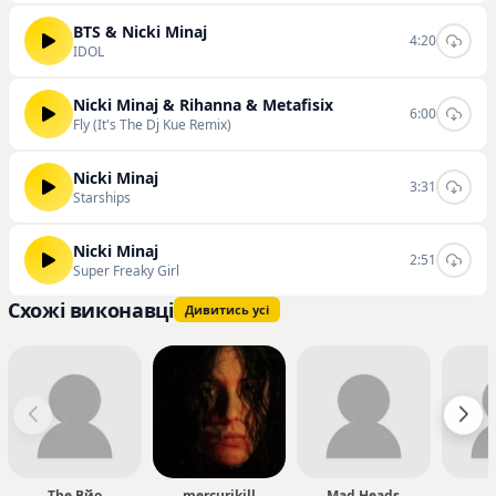
BTS & Nicki Minaj
4:20
IDOL
Nicki Minaj & Rihanna & Metafisix
6:00
Fly (It's The Dj Kue Remix)
Nicki Minaj
3:31
Starships
Nicki Minaj
2:51
Super Freaky Girl
Схожі виконавці
Дивитись усі
The Вйо
mercurikill
Mad Heads
К