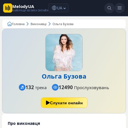
MelodyUA
UA
НАЙКРАЩА МУЗИКА ОНЛАЙН
Головна
Виконавці
Ольга Бузова
Ольга Бузова
132
12490
трека
Прослуховувань
Слухати онлайн
Про виконавця