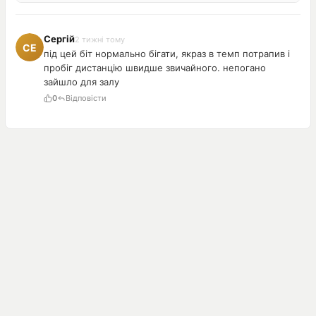
Сергій
2 тижні тому
під цей біт нормально бігати, якраз в темп потрапив і
пробіг дистанцію швидше звичайного. непогано
зайшло для залу
0
Відповісти