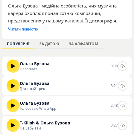
Ольга Бузова - медійна особистість, чия музична
кар'єра охоплює понад сотню композицій,
представлених у нашому каталозі. Її дискографія
налічує 124 треки, які сумарно зібрали понад 6,5
Читати повністю
тисяч прослуховувань. Серед найбільш популярних
робіт виконавиці варто виділити пісні «Неверная»,
ПОПУЛЯРНІ
ЗА ДАТОЮ
ЗА АЛФАВІТОМ
«Грустный трек» та «Голосовые WhatsApp». Творчість
артистки орієнтована на широку аудиторію слухачів,
Ольга Бузова
що віддають перевагу сучасній популярній музиці з
3:38
Неверная
акцентом на особисті переживання та емоційну
лірику. Ці композиції доступні для ознайомлення на
Ольга Бузова
3:21
нашому порталі. Користувачі мають можливість
Грустный трек
слухати та скачувати треки на сайті.
Ольга Бузова
2:48
Голосовые WhatsApp
T-Killah & Ольга Бузова
3:27
Не Забывай