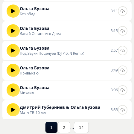
Ольга Бузова
3:11
Без обид
Ольга Бузова
3:15
Давай Останемся Дома
Ольга Бузова
2:57
Под Звуки Поцелуев (DJ PitkiN Remix)
Ольга Бузова
3:49
Привыкаю
Ольга Бузова
3:06
Михаил
Дмитрий Губерниев & Ольга Бузова
3:35
Матч ТВ-10 лет
...
1
2
14