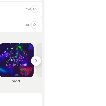
2:20
3:11
Sobol
Positiff
Джозерс