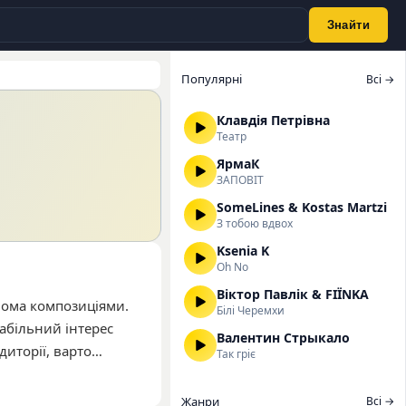
Знайти
Популярні
Всі →
Клавдія Петрівна
Театр
ЯрмаК
ЗАПОВІТ
SomeLines & Kostas Martzi
З тобою вдвох
Ksenia K
Oh No
Віктор Павлік & FIЇNKA
мома композиціями.
Білі Черемхи
табільний інтерес
Валентин Стрыкало
диторії, варто
Так гріє
изується
ана на широке коло
Жанри
Всі →