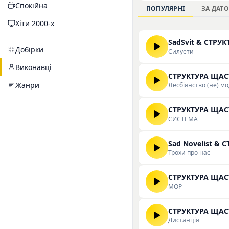
Спокійна
слухачів, які цінуют
ПОПУЛЯРНІ
ЗА ДАТ
повною дискографією
Хіти 2000-х
високій якості.
SadSvit & СТРУ
Добірки
Силуети
Виконавці
СТРУКТУРА ЩАС
Жанри
Лесбіянство (не) м
СТРУКТУРА ЩАС
СИСТЕМА
Sad Novelist &
Трохи про нас
СТРУКТУРА ЩАС
МОР
СТРУКТУРА ЩАС
Дистанція