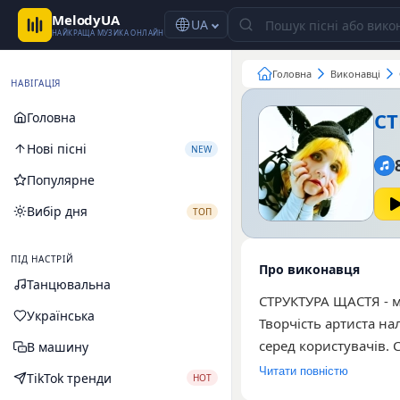
MelodyUA
UA
НАЙКРАЩА МУЗИКА ОНЛАЙН
Головна
Виконавці
НАВІГАЦІЯ
СТ
Головна
Нові пісні
NEW
Популярне
Вибір дня
ТОП
ПІД НАСТРІЙ
Про виконавця
Танцювальна
СТРУКТУРА ЩАСТЯ - м
Українська
Творчість артиста на
серед користувачів. 
В машину
виділити «Силуети»,
Читати повністю
TikTok тренди
HOT
специфічним настроє