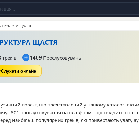
СТРУКТУРА ЩАСТЯ
РУКТУРА ЩАСТЯ
8
1409
треків
Прослуховувань
Слухати онлайн
узичний проєкт, що представлений у нашому каталозі вісь
лічує 801 прослуховування на платформі, що свідчить про с
Серед найбільш популярних треків, які привертають увагу ау
 «Трохи про нас» та «СИСТЕМА». Музика виконавця характер
м, що притаманний сучасній українській сцені, та орієнтов