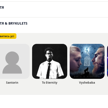
ТЯ
ТЯ & BRYKULETS
витись усі
Santorin
To Eternity
Vyshebaba