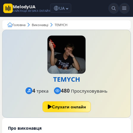
MelodyUA
UA
НАЙКРАЩА МУЗИКА ОНЛАЙН
Головна
Виконавці
TEMYCH
TEMYCH
4
480
трека
Прослуховувань
Слухати онлайн
Про виконавця