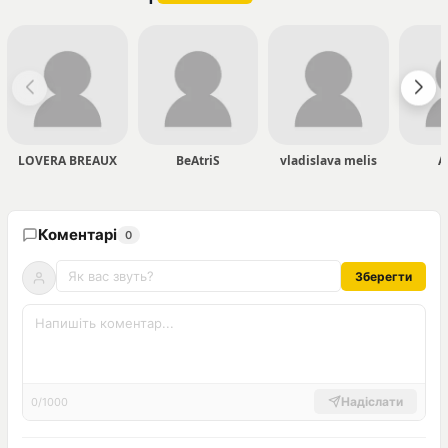
LOVERA BREAUX
BeAtriS
vladislava melis
A
Коментарі
0
Зберегти
Надіслати
0/1000