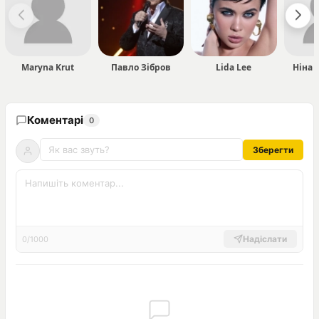
Maryna Krut
Павло Зібров
Lida Lee
Ніна 
Коментарі
0
Зберегти
Надіслати
0/1000