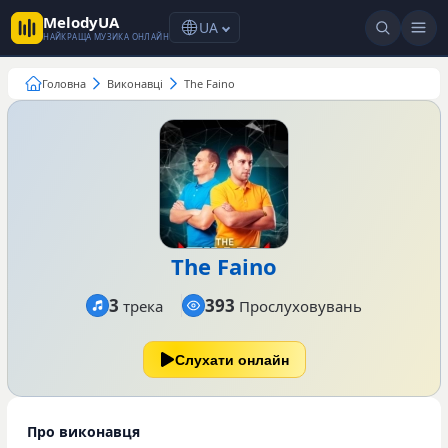
MelodyUA
UA
НАЙКРАЩА МУЗИКА ОНЛАЙН
Головна
Виконавці
The Faino
The Faino
3
393
трека
Прослуховувань
Слухати онлайн
Про виконавця