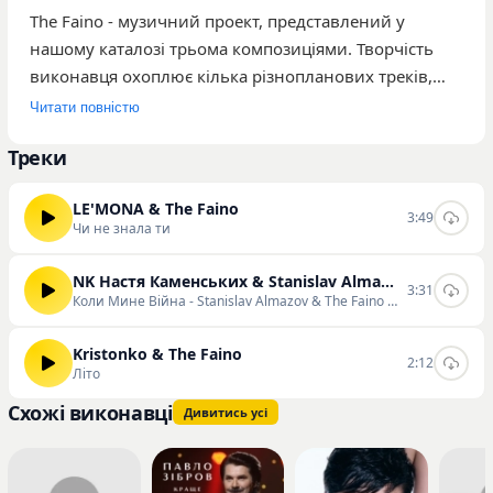
The Faino - музичний проект, представлений у
нашому каталозі трьома композиціями. Творчість
виконавця охоплює кілька різнопланових треків,
серед яких найбільш популярними за кількістю
Читати повністю
прослуховувань стали «Чи не знала ти», «Коли Мине
Треки
Вiйна - Stanislav Almazov & The Faino Radio Remix» та
«Літо». Загальна кількість прослуховувань проекту
LE'MONA & The Faino
на порталі становить 207 разів. Аудиторія
3:49
Чи не знала ти
виконавця складається з слухачів, які цікавляться
сучасними українськими релізами та реміксами.
NK Настя Каменських & Stanislav Almazov & The Faino
3:31
Детальніше ознайомитися з роботами проекту,
Коли Мине Вiйна - Stanislav Almazov & The Faino Radio Remix
прослухати доступні композиції та завантажити їх у
високій якості ви можете безпосередньо на сторінці
Kristonko & The Faino
2:12
Літо
виконавця на нашому сайті.
Схожі виконавці
Дивитись усі