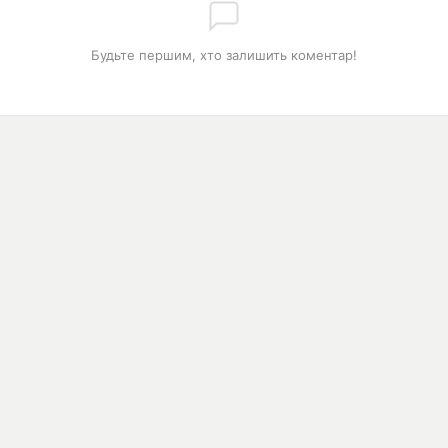
Будьте першим, хто залишить коментар!
РОЗДІЛИ
З
0:00
Контакти
я
М