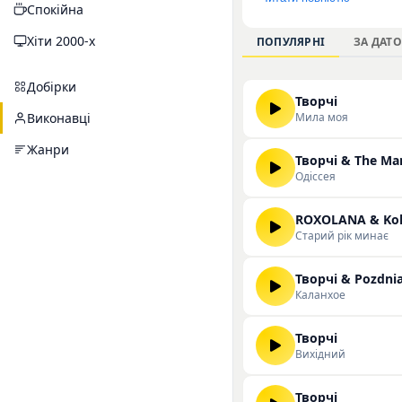
Спокійна
робіт колективу варт
кількість прослухов
Хіти 2000-х
ПОПУЛЯРНІ
ЗА ДАТ
слухати та скачувати
Добірки
Творчі
Мила моя
Виконавці
Жанри
Творчі & The M
Одіссея
Старий рік минає
Творчі & Pozdni
Каланхое
Творчі
Вихідний
Творчі