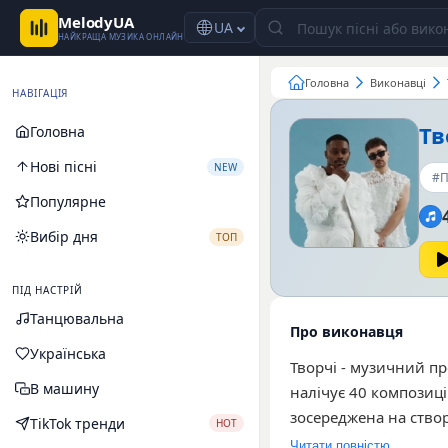
MelodyUA
UA
НАЙКРАЩА МУЗИКА ОНЛАЙН
Головна
Виконавці
НАВІГАЦІЯ
Тв
Головна
Нові пісні
NEW
#П
Популярне
Вибір дня
ТОП
ПІД НАСТРІЙ
Танцювальна
Про виконавця
Українська
Творчі - музичний пр
В машину
налічує 40 композиці
зосереджена на створ
TikTok тренди
HOT
на широке коло слух
Читати повністю