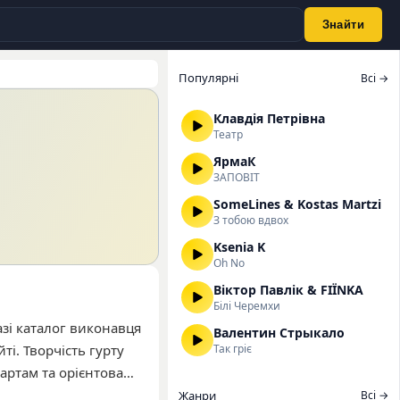
Знайти
Популярні
Всі →
Клавдія Петрівна
Театр
ЯрмаК
ЗАПОВІТ
SomeLines & Kostas Martzi
З тобою вдвох
Ksenia K
Oh No
Віктор Павлік & FIЇNKA
Білі Черемхи
азі каталог виконавця
Валентин Стрыкало
ті. Творчість гурту
Так гріє
артам та орієнтовані
ед найпопулярніших
Жанри
Всі →