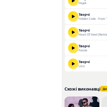
Надія
Творчі
Hidden Code - From '
Творчі
Heart Of Steel (Remix
Творчі
Разом
Творчі
Loco
Схожі виконавці
Ди