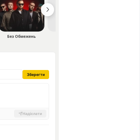
Без Обмежень
Ksenia K
Olena Karas
Зберегти
Надіслати