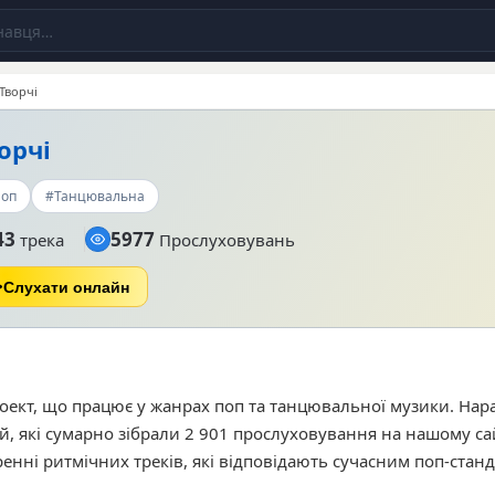
Творчі
орчі
оп
#Танцювальна
43
5977
трека
Прослуховувань
Слухати онлайн
оект, що працює у жанрах поп та танцювальної музики. Нар
й, які сумарно зібрали 2 901 прослуховування на нашому сай
енні ритмічних треків, які відповідають сучасним поп-станд
ачів, що віддають перевагу танцювальній електроніці. Сер