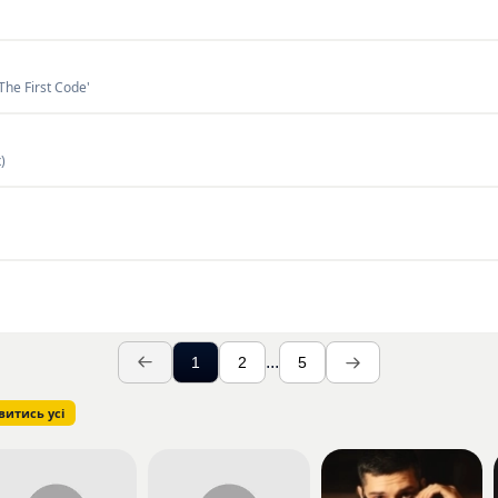
The First Code'
)
...
1
2
5
витись усі