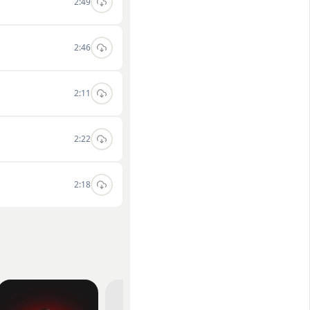
2:49
2:46
2:11
2:22
2:18