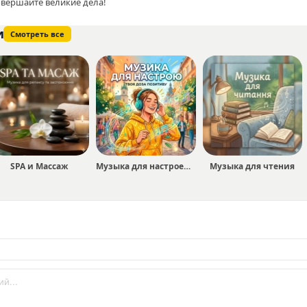
овершайте великие дела!
и
Смотреть все
SPA и Массаж
Музыка для настроения
Музыка для чтения