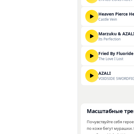
Heaven Pierce H
Castle Vein
Marzuku & AZAL
Its Perfection
Fried By Fluoride
The Love I Lost
AZALI
VOIDSIDE SWORDFI
Масштабные тре
Почувствуйте себя геро
по коже бегут мурашки.