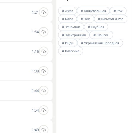
# Джаз
# Танцевальная
# Рок
1:21
# Блюз
# Поп
# Хип-хоп и Рэп
# Этно-поп
# Клубная
1:54
# Электронная
# Шансон
# Инди
# Украинская народная
# Классика
1:16
1:38
1:44
1:54
1:49