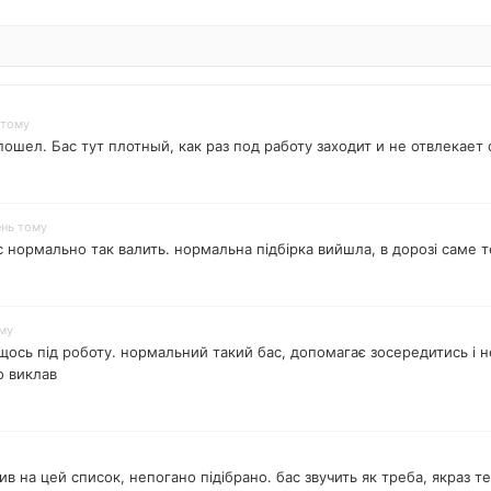
 тому
пошел. Бас тут плотный, как раз под работу заходит и не отвлекае
ень тому
ас нормально так валить. нормальна підбірка вийшла, в дорозі саме 
ому
ось під роботу. нормальний такий бас, допомагає зосередитись і не
о виклав
в на цей список, непогано підібрано. бас звучить як треба, якраз т