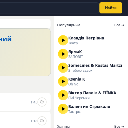
Найти
Популярные
Все →
ений
Клавдія Петрівна
Театр
ЯрмаК
ЗАПОВІТ
SomeLines & Kostas Martzi
З тобою вдвох
Ksenia K
Oh No
Віктор Павлік & FIЇNKA
Білі Черемхи
1:45
Валентин Стрыкало
Так гріє
1:18
Жанры
Все →