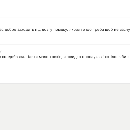
бас добре заходить під довгу поїздку. якраз те що треба щоб не засн
у
с сподобався. тільки мало треків, я швидко прослухав і хотілось би