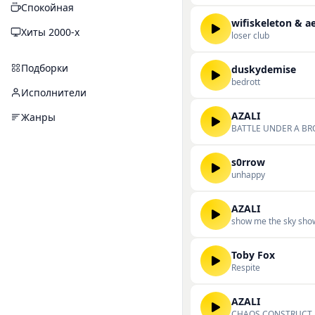
Спокойная
wifiskeleton & a
Хиты 2000-х
loser club
Подборки
duskydemise
bedrott
Исполнители
AZALI
Жанры
BATTLE UNDER A BR
s0rrow
unhappy
AZALI
show me the sky show
Toby Fox
Respite
AZALI
CHAOS CONSTRUCT