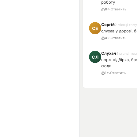
роботу
0
Ответить
Сергій
2 місяці тому
слухав у дорозі, 
4
Ответить
Слухач
4 місяці том
норм підбірка, ба
сюди
1
Ответить