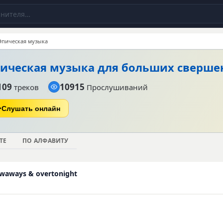
Эпическая музыка
ическая музыка для больших сверш
109
10915
треков
Прослушиваний
Слушать онлайн
ТЕ
ПО АЛФАВИТУ
owaways & overtonight