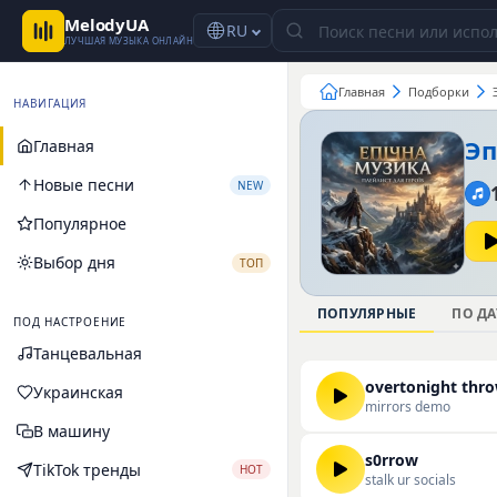
MelodyUA
RU
ЛУЧШАЯ МУЗЫКА ОНЛАЙН
Главная
Подборки
НАВИГАЦИЯ
Эп
Главная
Новые песни
NEW
Популярное
Выбор дня
ТОП
ПОПУЛЯРНЫЕ
ПО ДА
ПОД НАСТРОЕНИЕ
Танцевальная
overtonight thr
Украинская
mirrors demo
В машину
s0rrow
TikTok тренды
HOT
stalk ur socials