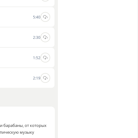
5:40
2:30
1:52
2:19
и барабаны, от которых
эпическую музыку