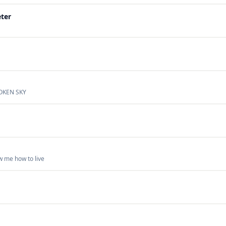
eter
OKEN SKY
 me how to live