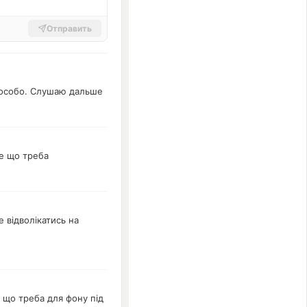
Отправить
т особо. Слушаю дальше
те що треба
 відволікатись на
е що треба для фону під