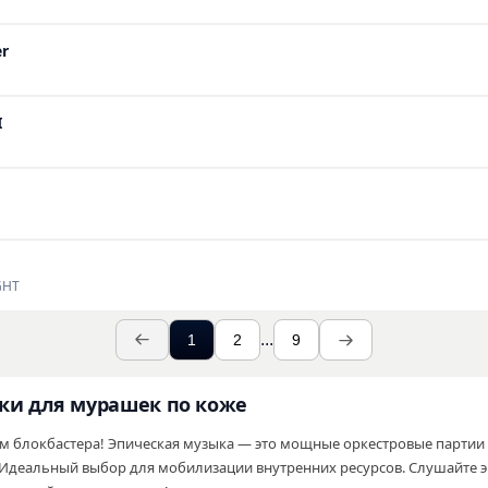
er
I
GHT
...
1
2
9
ки для мурашек по коже
ем блокбастера! Эпическая музыка — это мощные оркестровые партии 
 Идеальный выбор для мобилизации внутренних ресурсов. Слушайте 