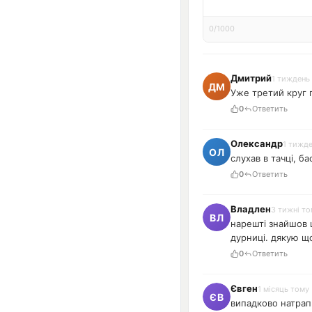
0/1000
Дмитрий
1 тиждень
Уже третий круг 
0
Ответить
Олександр
1 тижд
слухав в тачці, б
0
Ответить
Владлен
3 тижні т
нарешті знайшов щ
дурниці. дякую щ
0
Ответить
Євген
1 місяць тому
випадково натрапи