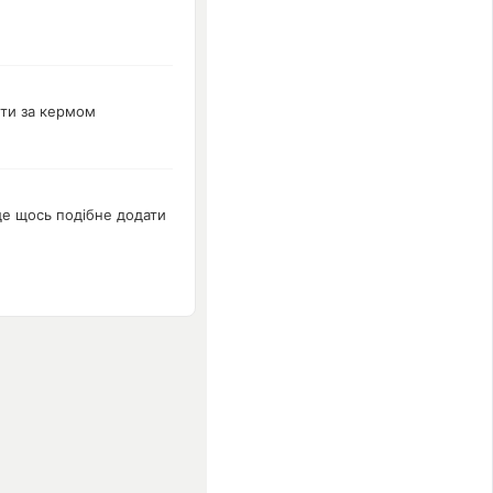
ути за кермом
 ще щось подібне додати