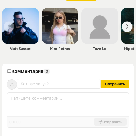
Matt Sassari
Kim Petras
Tove Lo
Hippi
Комментарии
0
Сохранить
Отправить
0/1000