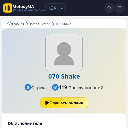
MelodyUA
RU
ЛУЧШАЯ МУЗЫКА ОНЛАЙН
Главная
Исполнители
070 Shake
070 Shake
4
419
трека
Прослушиваний
Слушать онлайн
Об исполнителе