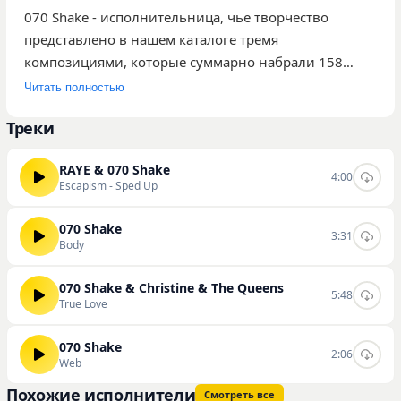
070 Shake - исполнительница, чье творчество
представлено в нашем каталоге тремя
композициями, которые суммарно набрали 158
прослушиваний. Среди доступных треков аудитория
Читать полностью
выделяет «Escapism - Sped Up», «Body» и «True Love».
Треки
Ее музыка характеризуется узнаваемым стилем,
который привлекает внимание слушателей,
RAYE & 070 Shake
ищущих современные ритмические формы.
4:00
Escapism - Sped Up
Исполнительница постепенно формирует
собственную базу поклонников благодаря своему
070 Shake
3:31
подходу к созданию звукового полотна.
Body
Ознакомиться с полной дискографией артистки,
слушать треки онлайн или скачать их в высоком
070 Shake & Christine & The Queens
5:48
True Love
качестве можно на нашем сайте в соответствующем
разделе каталога.
070 Shake
2:06
Web
Похожие исполнители
Смотреть все