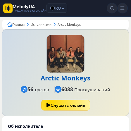
MelodyUA
RU
ЛУЧШАЯ МУЗЫКА ОНЛАЙН
Главная
Исполнители
Arctic Monkeys
Arctic Monkeys
56
6088
треков
Прослушиваний
Слушать онлайн
Об исполнителе