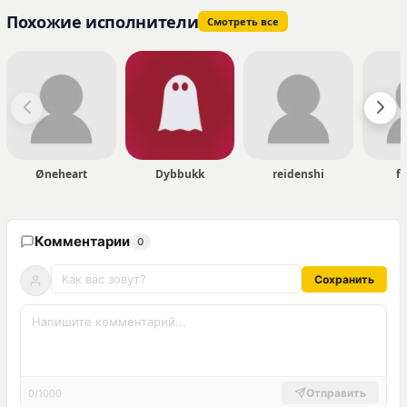
Похожие исполнители
Смотреть все
Øneheart
Dybbukk
reidenshi
f
Комментарии
0
Сохранить
Отправить
0/1000