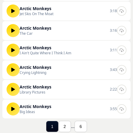
Arctic Monkeys
3:18
Jet Skis On The Moat
Arctic Monkeys
3:16
The Car
Arctic Monkeys
3:11
I Ain't Quite Where I Think I Am
Arctic Monkeys
3:43
Crying Lightning
Arctic Monkeys
2:22
Library Pictures
Arctic Monkeys
3:55
Big Ideas
...
1
2
6