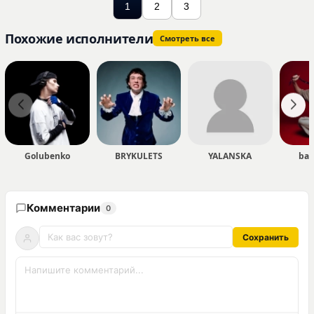
1
2
3
Похожие исполнители
Смотреть все
Golubenko
BRYKULETS
YALANSKA
bad
Комментарии
0
Сохранить