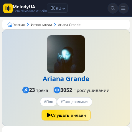
MelodyUA
RU
ЛУЧШАЯ МУЗЫКА ОНЛАЙН
Главная
Исполнители
Ariana Grande
Ariana Grande
23
3052
трека
Прослушиваний
#Поп
#Танцевальная
Слушать онлайн