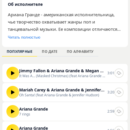
Об исполнителе
Ариана Гранде - американская исполнительница,
чье творчество охватывает жанры поп и
танцевальной музыки. Ее композиции отличаются
современным студийным продакшном и акцентом
Читать полностью
на вокальных партиях. В каталоге нашего сайта
представлено 23 трека артистки, которые в общей
ПОПУЛЯРНЫЕ
ПО ДАТЕ
ПО АЛФАВИТУ
сложности собрали 1 805 прослушиваний. Среди
наиболее популярных композиций пользователи
Jimmy Fallon & Ariana Grande & Megan Thee Stallion
выделяют It Was A… (Masked Christmas), Oh Santa! и
3:01
It Was A… (Masked Christmas) (feat Ariana Grande & Megan Thee Stallion)
December. Эта музыка ориентирована на широкую
аудиторию слушателей, предпочитающих
Mariah Carey & Ariana Grande & Jennifer Hudson
3:20
актуальные поп-хиты. Вы можете ознакомиться с
Oh Santa! (feat Ariana Grande & Jennifer Hudson)
полной дискографией, слушать треки онлайн и
скачивать их в высоком качестве на нашем сайте.
Ariana Grande
2:59
7 rings
Ariana Grande