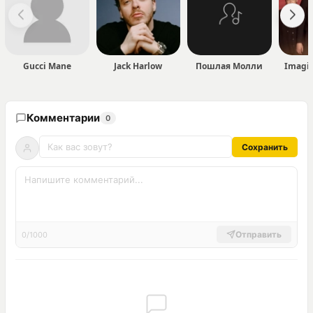
Gucci Mane
Jack Harlow
Пошлая Молли
Imagi
Комментарии
0
Сохранить
Отправить
0/1000