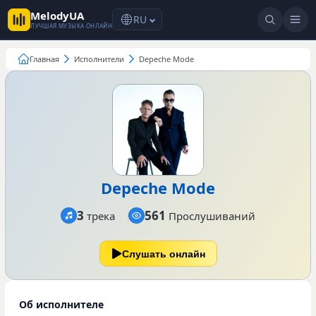
MelodyUA
RU
ЛУЧШАЯ МУЗЫКА ОНЛАЙН
Главная
Исполнители
Depeche Mode
Depeche Mode
3
561
трека
Прослушиваний
Слушать онлайн
Об исполнителе