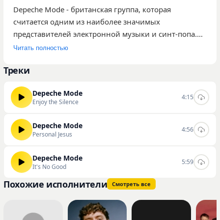
Depeche Mode - британская группа, которая
считается одним из наиболее значимых
представителей электронной музыки и синт-попа.
Их звучание характеризуется использованием
Читать полностью
синтезаторов, сочетанием меланхоличных текстов с
Треки
танцевальными ритмами, а также постоянными
экспериментами с индустриальными элементами.
Depeche Mode
Группа обладает обширной международной
4:15
Enjoy the Silence
аудиторией, которая следит за творчеством
коллектива на протяжении десятилетий. В нашем
Depeche Mode
4:56
каталоге представлено три композиции группы,
Personal Jesus
среди которых наиболее популярными являются
«Enjoy the Silence», «Personal Jesus» и «It's No Good».
Depeche Mode
5:59
It's No Good
Общее количество прослушиваний данных треков
на сайте составляет 264. Вы можете слушать и
Похожие исполнители
Смотреть все
скачивать эти и другие треки исполнителя
непосредственно на нашем сайте.