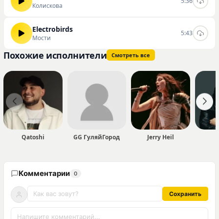
5:36
Колискова
Electrobirds
5:43
Мости
Похожие исполнители
Смотреть все
Qatoshi
GG ГуляйГород
Jerry Heil
Комментарии
0
Сохранить