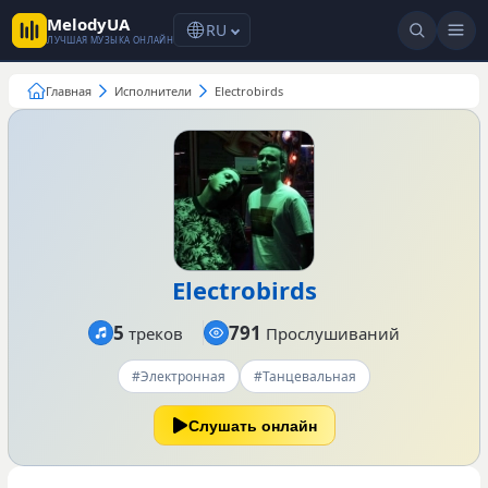
MelodyUA
RU
ЛУЧШАЯ МУЗЫКА ОНЛАЙН
Главная
Исполнители
Electrobirds
Electrobirds
5
791
треков
Прослушиваний
#Электронная
#Танцевальная
Слушать онлайн