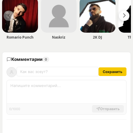
Romario Punch
Naskriz
2K DJ
Th
Комментарии
0
Сохранить
Отправить
0/1000