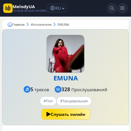
MelodyUA
RU
ЛУЧШАЯ МУЗЫКА ОНЛАЙН
Главная
Исполнители
EMUNA
EMUNA
5
328
треков
Прослушиваний
#Поп
#Танцевальная
Слушать онлайн