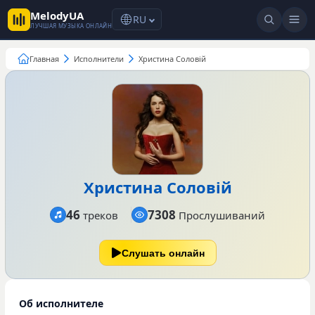
MelodyUA
RU
ЛУЧШАЯ МУЗЫКА ОНЛАЙН
Главная
Исполнители
Христина Соловій
Христина Соловій
46
7308
треков
Прослушиваний
Слушать онлайн
Об исполнителе