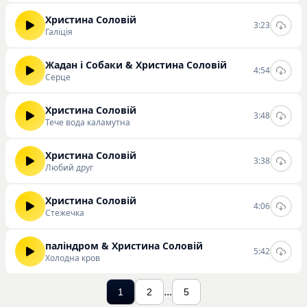
Христина Соловій
3:23
Галіція
Жадан і Собаки & Христина Соловій
4:54
Серце
Христина Соловій
3:48
Тече вода каламутна
Христина Соловій
3:38
Любий друг
Христина Соловій
4:06
Стежечка
паліндром & Христина Соловій
5:42
Холодна кров
...
1
2
5