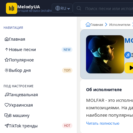
MelodyUA
RU
ЛУЧШАЯ МУЗЫКА ОНЛАЙН
Главная
Исполнители
НАВИГАЦИЯ
M
Главная
Новые песни
NEW
Популярное
Выбор дня
ТОП
ПОД НАСТРОЕНИЕ
Об исполнителе
Танцевальная
MOLFAR - это исполн
Украинская
композициями. На д
наиболее популярных 
В машину
также ремикс на ком
Читать полностью
TikTok тренды
HOT
слушателей, которые