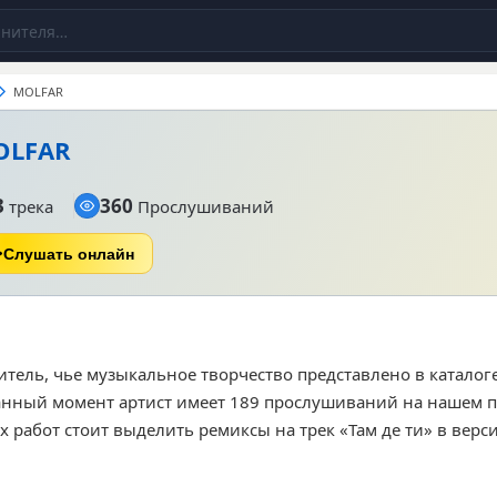
MOLFAR
OLFAR
3
360
трека
Прослушиваний
Слушать онлайн
итель, чье музыкальное творчество представлено в каталог
анный момент артист имеет 189 прослушиваний на нашем п
работ стоит выделить ремиксы на трек «Там де ти» в версиях
позицию «Алхімія». Музыка исполнителя ориентирована на
 ценят электронные аранжировки и современное звучание 