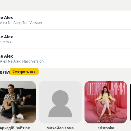
постепенно находит отклик у аудитории, что подтверждается
ожете слушать и скачивать треки исполнителя MOLFAR в в
e Alex
нашем сайте.
Alex Ne Alex, Soft Version
e Alex
x Remix
e Alex
 Alex Ne Alex, Hard Version
ели
Смотреть все
Аркадій Войтюк
Михайло Хома
Kristonko