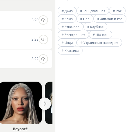
 статистикой
# Джаз
# Танцевальная
# Рок
ысоком качестве
# Блюз
# Поп
# Хип-хоп и Рэп
3:20
# Этно-поп
# Клубная
# Электронная
# Шансон
3:38
# Инди
# Украинская народная
# Классика
3:22
Beyoncé
ROSÉ
Bruno Mars