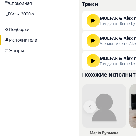
Спокойная
Треки
Творчество проекта 
прослушиваний. Вы м
Хиты 2000-х
MOLFAR & Alex n
непосредственно на 
Там де ти - Remix by 
Подборки
MOLFAR & Alex n
Исполнители
Алхімія - Alex ne Ale
Жанры
MOLFAR & Alex n
Там де ти - Remix by
Похожие исполнит
Марія Бурмака