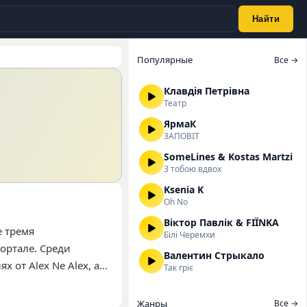
Найти
Популярные
Все →
Клавдія Петрівна
Театр
ЯрмаК
ЗАПОВІТ
SomeLines & Kostas Martzi
З тобою вдвох
Ksenia K
Oh No
Віктор Павлік & FIЇNKA
е тремя
Білі Черемхи
ортале. Среди
Валентин Стрыкало
 от Alex Ne Alex, а
Так гріє
 широкий круг
популярных песен.
Жанры
Все →