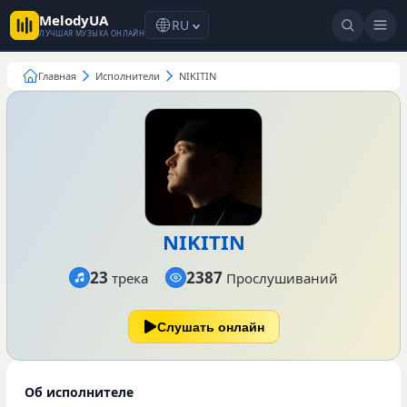
MelodyUA
RU
ЛУЧШАЯ МУЗЫКА ОНЛАЙН
Главная
Исполнители
NIKITIN
NIKITIN
23
2387
трека
Прослушиваний
Слушать онлайн
Об исполнителе