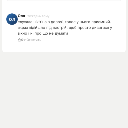
Оля
1 тиждень тому
слухала нікітіна в дорозі, голос у нього приємний.
якраз підійшло під настрій, щоб просто дивитися у
вікно і ні про що не думати
0
Ответить