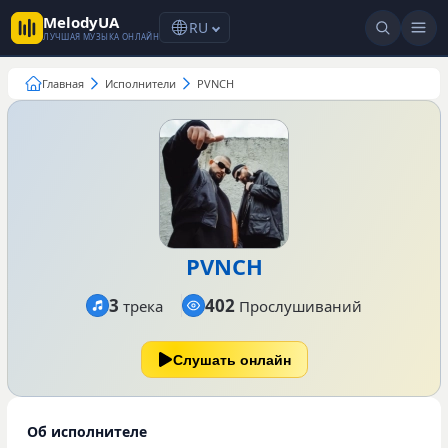
MelodyUA
RU
ЛУЧШАЯ МУЗЫКА ОНЛАЙН
Главная
Исполнители
PVNCH
PVNCH
3
402
трека
Прослушиваний
Слушать онлайн
Об исполнителе