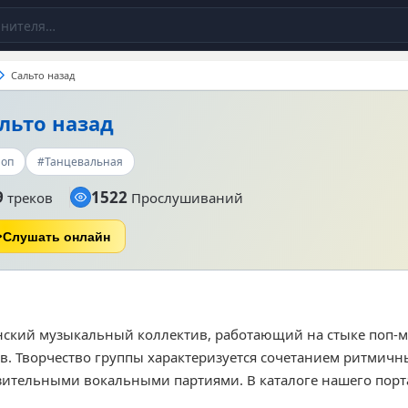
Сальто назад
льто назад
оп
#Танцевальная
9
1522
треков
Прослушиваний
Слушать онлайн
инский музыкальный коллектив, работающий на стыке поп-
. Творчество группы характеризуется сочетанием ритмичн
зительными вокальными партиями. В каталоге нашего порт
исполнителя, которые суммарно набрали 887 прослушивани