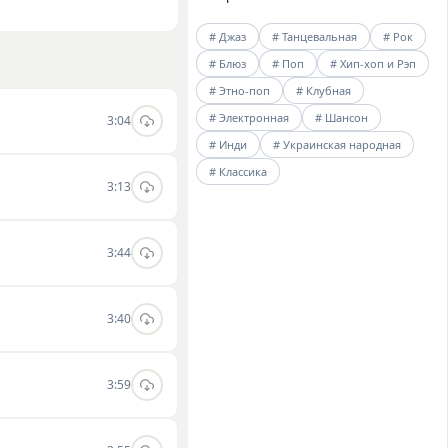
. Музыка группы
# Джаз
# Танцевальная
# Рок
динамичные
# Блюз
# Поп
# Хип-хоп и Рэп
лушать и скачивать
# Этно-поп
# Клубная
# Электронная
# Шансон
3:04
# Инди
# Украинская народная
# Классика
3:13
3:44
3:40
3:59