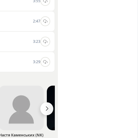
3:55
2:47
3:23
3:29
Настя Каменських (NK)
M1SHKA
Jerry Heil