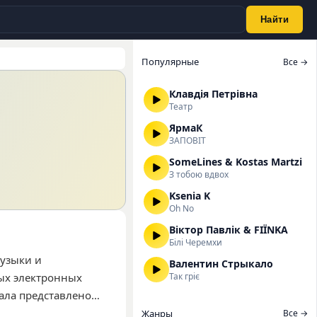
Найти
Популярные
Все →
Клавдія Петрівна
Театр
ЯрмаК
ЗАПОВІТ
SomeLines & Kostas Martzi
З тобою вдвох
Ksenia K
Oh No
Віктор Павлік & FIЇNKA
Білі Черемхи
музыки и
Валентин Стрыкало
ых электронных
Так гріє
ала представлено
й. Среди наиболее
Жанры
Все →