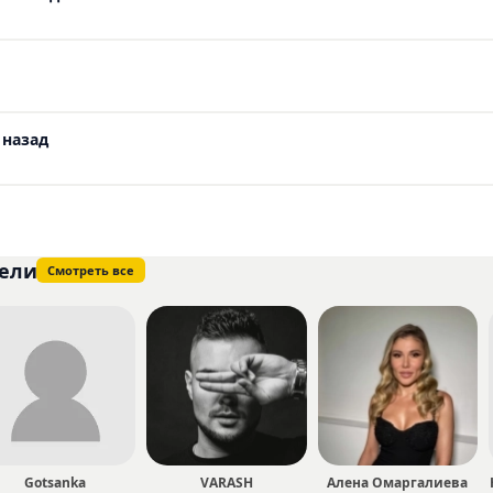
 назад
ели
Смотреть все
Gotsanka
VARASH
Алена Омаргалиева