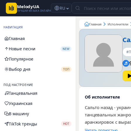
MelodyUA
RU
ЛУЧШАЯ МУЗЫКА ОНЛАЙН
Главная
Исполнители
НАВИГАЦИЯ
Са
Главная
Новые песни
NEW
#П
Популярное
Выбор дня
ТОП
ПОД НАСТРОЕНИЕ
Танцевальная
Об исполнителе
Украинская
Сальто назад - укра
В машину
танцевальных жанров
аранжировок с выра
TikTok тренды
HOT
девять композиций 
Читать полностью