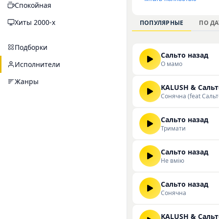
Спокойная
популярных треков а
ориентирована на ш
Хиты 2000-х
ПОПУЛЯРНЫЕ
ПО ДА
композиции с элемен
треки вы можете на 
Подборки
Сальто назад
О мамо
Исполнители
Жанры
KALUSH & Сальт
Сонячна (feat Сальт
Сальто назад
Тримати
Сальто назад
Не вмію
Сальто назад
Сонячна
KALUSH & Сальт