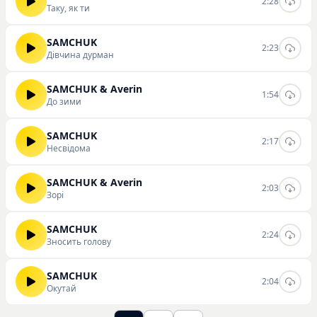
2:28
Таку, як ти
SAMCHUK
2:23
Дівчина дурман
SAMCHUK & Averin
1:54
До зими
SAMCHUK
2:17
Несвідома
SAMCHUK & Averin
2:03
Зорі
SAMCHUK
2:24
Зносить голову
SAMCHUK
2:04
Окутай