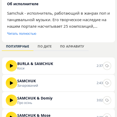
Об исполнителе
Samchuk - исполнитель, работающий в жанрах поп и
танцевальной музыки. Его творческое наследие на
нашем портале насчитывает 25 композиций,
которые суммарно собрали 1 980 прослушиваний.
Читать полностью
Среди представленных треков пользователи чаще
всего выбирают песни «Коси», «Зачарований» и
ПОПУЛЯРНЫЕ
ПО ДАТЕ
ПО АЛФАВИТУ
«Про осінь», которые отличаются ритмичным
звучанием и легкими мелодиями,
BURLA & SAMCHUK
ориентированными на широкую аудиторию
2:37
Коси
любителей танцевальной поп-музыки. Творчество
автора сочетает современные аранжировки с
SAMCHUK
2:43
доступной лирикой, что делает его треки
Зачарований
подходящими для повседневного прослушивания.
Ознакомиться с полной дискографией артиста,
SAMCHUK & Domiy
3:02
Про осінь
слушать и скачивать треки можно на нашем сайте.
SAMCHUK & Mose