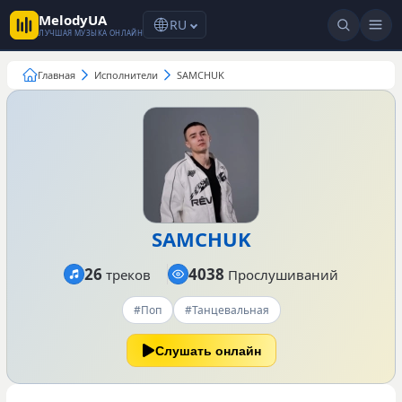
MelodyUA
RU
ЛУЧШАЯ МУЗЫКА ОНЛАЙН
Главная
Исполнители
SAMCHUK
SAMCHUK
26
4038
треков
Прослушиваний
#Поп
#Танцевальная
Слушать онлайн