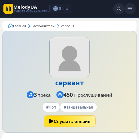
MelodyUA
RU
ЛУЧШАЯ МУЗЫКА ОНЛАЙН
Главная
Исполнители
сервант
сервант
3
450
трека
Прослушиваний
#Поп
#Танцевальная
Слушать онлайн