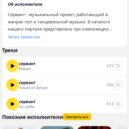
Об исполнителе
Сервант - музыкальный проект, работающий в
жанрах поп и танцевальной музыки. В каталоге
нашего портала представлено три композиции
исполнителя, среди которых наиболее
Читать полностью
прослушиваемыми являются «Мадам», «Тільки не
Треки
бреши» и «Не треба». Общее количество
воспроизведений треков артиста на сайте
сервант
составляет 282. Творчество исполнителя
3:27
Мадам
ориентировано на широкую аудиторию,
предпочитающую современные ритмичные
сервант
2:05
композиции. Звучание отличается акцентом на
Тільки не бреши
танцевальные аранжировки и доступные
мелодичные структуры, характерные для
сервант
3:12
Не треба
актуальной поп-сцены. У вас есть возможность
слушать и скачивать треки этого исполнителя на
Похожие исполнители
Смотреть все
нашем сайте.