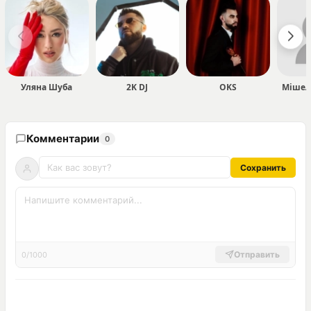
Уляна Шуба
2K DJ
OKS
Мішел
Комментарии
0
Сохранить
Отправить
0/1000