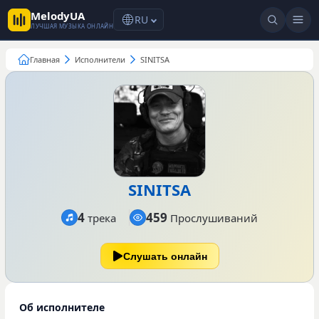
MelodyUA
RU
ЛУЧШАЯ МУЗЫКА ОНЛАЙН
Главная
Исполнители
SINITSA
SINITSA
4
459
трека
Прослушиваний
Слушать онлайн
Об исполнителе