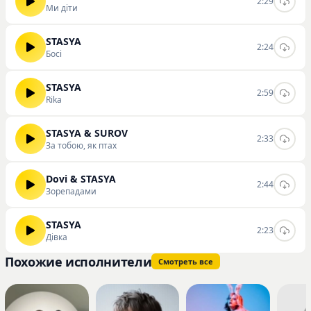
2:29
Ми діти
STASYA
2:24
Босі
STASYA
2:59
Rika
STASYA & SUROV
2:33
За тобою, як птах
Dovi & STASYA
2:44
Зорепадами
STASYA
2:23
Дівка
Похожие исполнители
Смотреть все