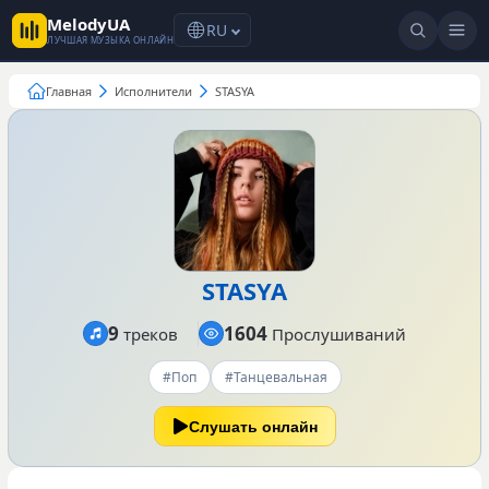
MelodyUA
RU
ЛУЧШАЯ МУЗЫКА ОНЛАЙН
Главная
Исполнители
STASYA
STASYA
9
1604
треков
Прослушиваний
#Поп
#Танцевальная
Слушать онлайн