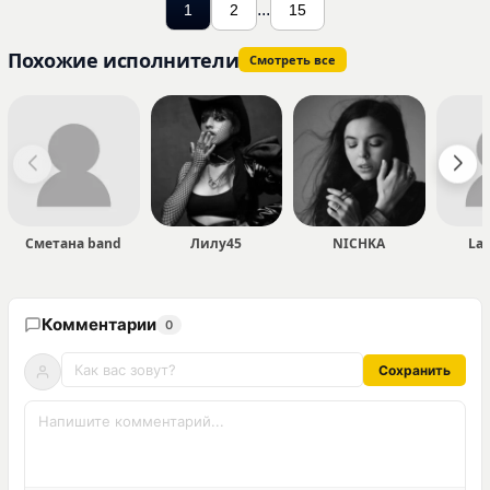
...
1
2
15
Похожие исполнители
Смотреть все
Сметана band
Лилу45
NICHKA
La
Комментарии
0
Сохранить