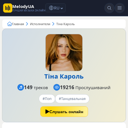
MelodyUA
RU
ЛУЧШАЯ МУЗЫКА ОНЛАЙН
Главная
Исполнители
Тіна Кароль
Тіна Кароль
149
19216
треков
Прослушиваний
#Поп
#Танцевальная
Слушать онлайн