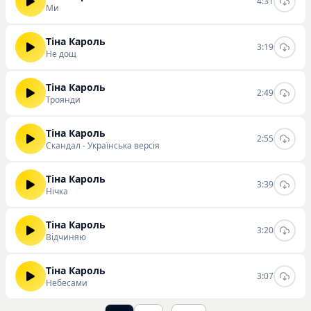
скачивать треки Тины Кароль на нашем сайте.
4:31
Ми
Тіна Кароль
3:19
Не дощ
Тіна Кароль
2:49
Троянди
Тіна Кароль
2:55
Скандал - Українська версія
Тіна Кароль
3:39
Нічка
Тіна Кароль
3:20
Відчиняю
Тіна Кароль
3:07
Небесами