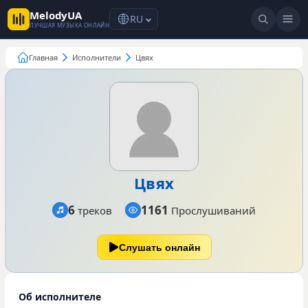
MelodyUA
RU
ЛУЧШАЯ МУЗЫКА ОНЛАЙН
Главная
Исполнители
Цвях
Цвях
6
1161
треков
Прослушиваний
Слушать онлайн
Об исполнителе