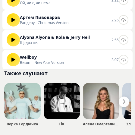
2:22
Ой, чи є, чи нема
Артем Пивоваров
2:26
Рандеву - Christmas Version
Alyona Alyona & Kola & Jerry Heil
2:55
Щедра ніч
Wellboy
3:07
Вишні - New Year Version
Также слушают
Верка Сердючка
ТіК
Алена Омаргалиева
Злат