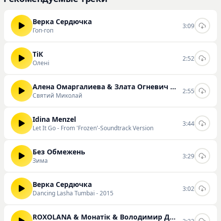
Верка Сердючка
3:09
Гоп-гоп
ТіК
2:52
Олені
Алена Омаргалиева & Злата Огневич & Анна Трінчер & Positiff & Demchuk & Enleo
2:55
Святий Миколай
Idina Menzel
3:44
Let It Go - From 'Frozen'-Soundtrack Version
Без Обмежень
3:29
Зима
Верка Сердючка
3:02
Dancing Lasha Tumbai - 2015
ROXOLANA & Монатік & Володимир Дантес & Пилип Коляденко & KAZKA & Марія Квітка