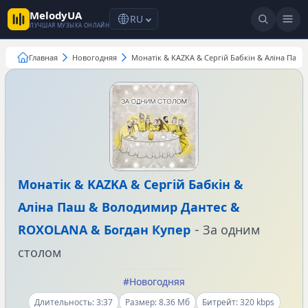
MelodyUA
RU
ЛУЧШАЯ МУЗЫКА ОНЛАЙН
Главная
Новогодняя
Монатік & KAZKA & Сергій Бабкін & Аліна Паш
Монатік
&
KAZKA
&
Сергій Бабкін
&
Аліна Паш
&
Володимир Дантес
&
-
ROXOLANA
&
Богдан Купер
За одним
столом
#Новогодняя
Длительность: 3:37
Размер: 8.36 Мб
Битрейт: 320 kbps