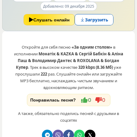
Добавлено: 09 декабря 2025
Загрузить
Слушать онлайн
Откройте для себя песню
«За одним столом»
в
исполнении
Монатік & KAZKA & Сергій Бабкін & Аліна
Паш & Володимир Дантес & ROXOLANA & Богдан
Купер
. Трек в высоком качестве
320 kbps (8.36 Мб)
уже
прослушали
222
раз. Слушайте онлайн или загружайте
MP3 бесплатно, наслаждаясь чистым звучанием и
вдохновляющим ритмом.
0
0
Понравилась песня?
А также, обязательно поделись песней с друзьями в
соцсетях