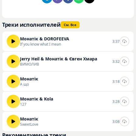
Треки исполнителей
См. Все
Монатік & DOROFEEVA
3:37
If you know what I mean
Jerry Heil & Монатік & Євген Хмара
3:32
ВИМОЛИВ
Монатік
3:18
А що
Монатік & Kola
3:28
127
Монатік
3:08
SweetLove
Рекомендуемые треки