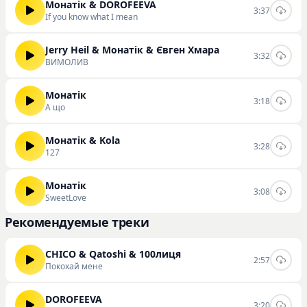
Монатік & DOROFEEVA
3:37
If you know what I mean
Jerry Heil & Монатік & Євген Хмара
3:32
ВИМОЛИВ
Монатік
3:18
А що
Монатік & Kola
3:28
127
Монатік
3:08
SweetLove
Рекомендуемые треки
CHICO & Qatoshi & 100лиця
2:57
Покохай мене
DOROFEEVA
3:20