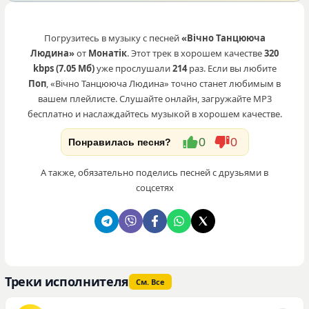
Погрузитесь в музыку с песней
«Вічно Танцююча
Людина»
от
Монатік
. Этот трек в хорошем качестве
320
kbps (7.05 Мб)
уже прослушали
214
раз. Если вы любите
Поп
, «Вічно Танцююча Людина» точно станет любимым в
вашем плейлисте. Слушайте онлайн, загружайте MP3
бесплатно и наслаждайтесь музыкой в хорошем качестве.
0
0
Понравилась песня?
А также, обязательно поделись песней с друзьями в
соцсетях
Треки исполнителя
См. Все