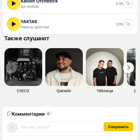
Kalush Orchestra
2:36
Це любов
YAKTAK
3:00
Нижча зростом
Также слушают
CHICO
Qatoshi
100лиця
DO
Комментарии
0
Сохранить