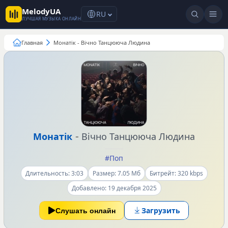
MelodyUA
RU
ЛУЧШАЯ МУЗЫКА ОНЛАЙН
Главная
Монатік - Вічно Танцююча Людина
-
Монатік
Вічно Танцююча Людина
#Поп
Длительность: 3:03
Размер: 7.05 Мб
Битрейт: 320 kbps
Добавлено: 19 декабря 2025
Загрузить
Слушать онлайн