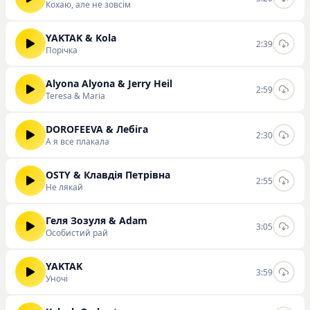
Кохаю, але не зовсім
YAKTAK & Kola
2:39
Порічка
Alyona Alyona & Jerry Heil
2:59
Teresa & Maria
DOROFEEVA & Лебіга
2:30
А я все плакала
OSTY & Клавдія Петрівна
2:55
Не лякай
Геля Зозуля & Adam
3:05
Особистий рай
YAKTAK
3:59
Уночі