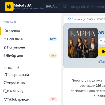
MelodyUA
UA
НАЙКРАЩА МУЗИКА ОНЛАЙН
Головна
ANKA & STASYA
НАВІГАЦІЯ
Головна
AN
Нові пісні
NEW
Три
Популярне
Вибір дня
ТОП
#Та
ПІД НАСТРІЙ
Танцювальна
Пориньте у музику з 
Українська
прослухали
226
ра
плейлисті. Якщо ви л
В машину
онлайн,
TikTok тренди
HOT