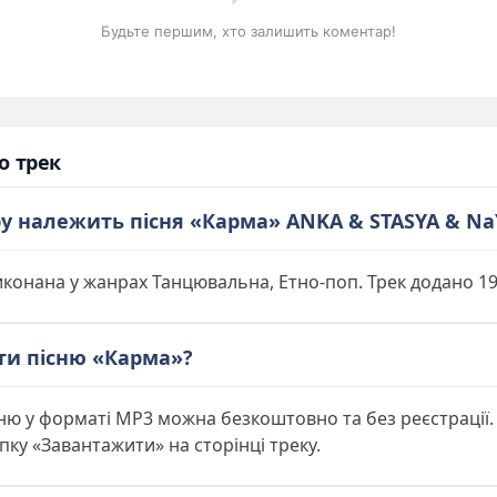
Будьте першим, хто залишить коментар!
о трек
у належить пісня «Карма» ANKA & STASYA & Na
иконана у жанрах Танцювальна, Етно-поп. Трек додано 19
ти пісню «Карма»?
ню у форматі MP3 можна безкоштовно та без реєстрації.
пку «Завантажити» на сторінці треку.