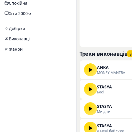
Спокійна
Хіти 2000-х
Добірки
Виконавці
Жанри
Треки виконавців
Д
ANKA
MONEY MANTRA
STASYA
Босі
STASYA
Ми діти
STASYA
А мені байдуже