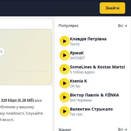
Знайти
Популярні
Всі →
Клавдія Петрівна
Театр
25
ЯрмаК
ЗАПОВІТ
SomeLines & Kostas Martzi
З тобою вдвох
Ksenia K
Oh No
Віктор Павлік & FIЇNKA
і
320 kbps (6.28 Мб)
вже
Білі Черемхи
любленим у вашому
Валентин Стрыкало
му плейлисті. Слухайте
Так гріє
 якості.
Жанри
Всі →