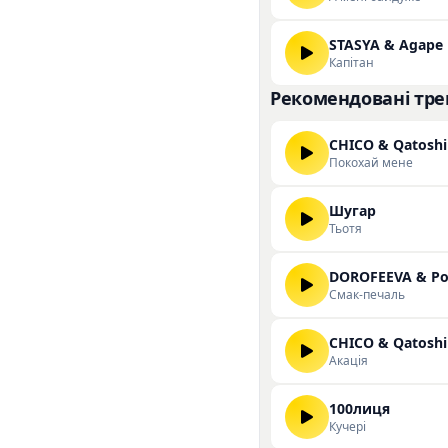
STASYA & Agape
Капітан
Рекомендовані тре
CHICO & Qatoshi
Покохай мене
Шугар
Тьотя
DOROFEEVA & Pos
Смак-печаль
CHICO & Qatoshi
Акація
100лиця
Кучері