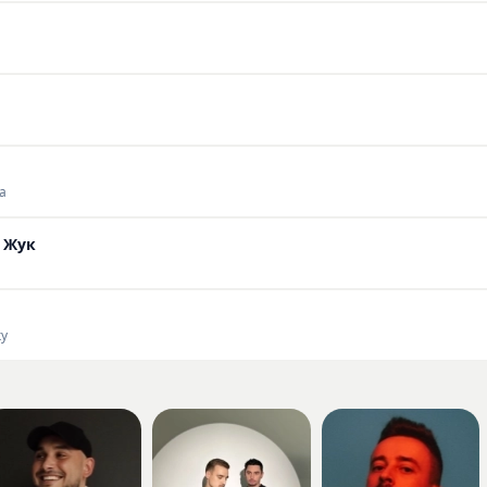
а
 Жук
ку