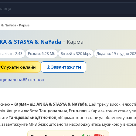
 & NaYada - Карма
-
KA &
STASYA
& NaYada
Карма
валість: 2:43
Розмір: 6.28 Мб
Бітрейт: 320 kbps
Додано: 19 грудня 20
Завантажити
Слухати онлайн
нцювальна
#Етно-поп
піснею
«Карма»
від
ANKA & STASYA & NaYada
. Цей трек у високій якост
зів. Якщо ви любите
Танцювальна,Етно-поп
, «Карма» точно стане у
юбите
Танцювальна,Етно-поп
, «Карма» точно стане улюбленим у вашо
 завантажуйте MP3 безкоштовно та насолоджуйтесь музикою у високій