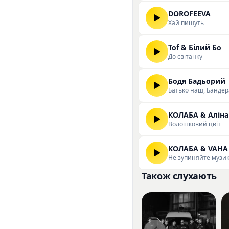
DOROFEEVA
Хай пишуть
Tof & Білий Бо
До світанку
Бодя Бадьорий
Батько наш, Бандер
КОЛАБА & Аліна
Волошковий цвіт
КОЛАБА & VAHA
Не зупиняйте музи
Також слухають