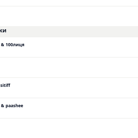
ки
 & 100лиця
itiff
 & paashee