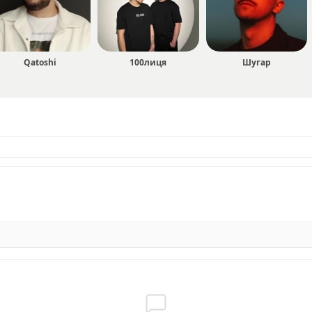
Qatoshi
100лиця
Шугар