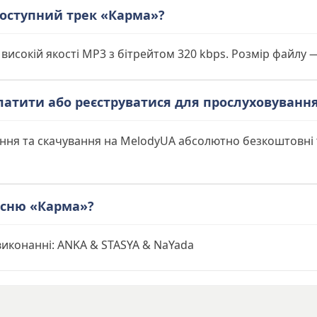
 доступний трек «Карма»?
 високій якості MP3 з бітрейтом 320 kbps. Розмір файлу 
латити або реєструватися для прослуховуванн
ання та скачування на MelodyUA абсолютно безкоштовні
існю «Карма»?
виконанні: ANKA & STASYA & NaYada