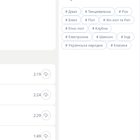
# Джаз
# Танцювальна
# Рок
# Блюз
# Поп
# Хіп-хоп та Реп
# Етно-поп
# Клубна
# Електронна
# Шансон
# Інді
# Українська народна
# Класика
2:19
2:24
2:29
1:49