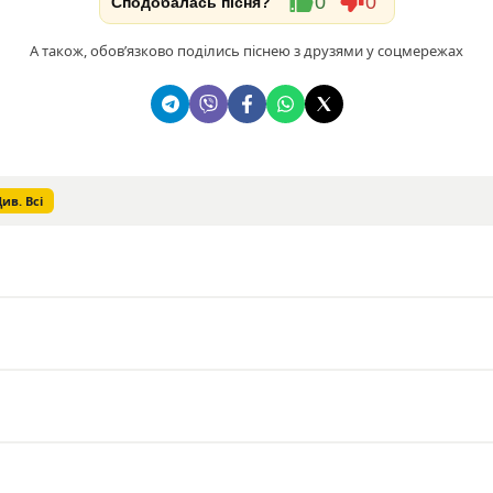
0
0
Сподобалась пісня?
А також, обовʼязково поділись піснею з друзями у соцмережах
ив. Всі