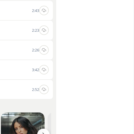
2:43
2:23
2:26
3:42
2:52