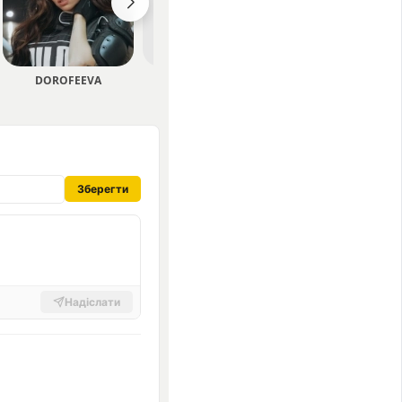
DOROFEEVA
Positiff
paashee
Зберегти
Надіслати